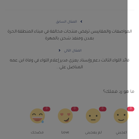
المقال السابق
واصفات والمقاييس ترفض منتجات مخالفة في ميناء المنطقة الحرة
بعدن ومنفذ شحن بالمهرة
المقال التالي
ائد اللواء الثالث دعم وإسناد يعزي مدير إعلام اللواء في وفاة ابن عمه
المناضل علي...
و رد فعلك؟
0
0
0
اعجبني
لم يعجبنى
Love
مضحك