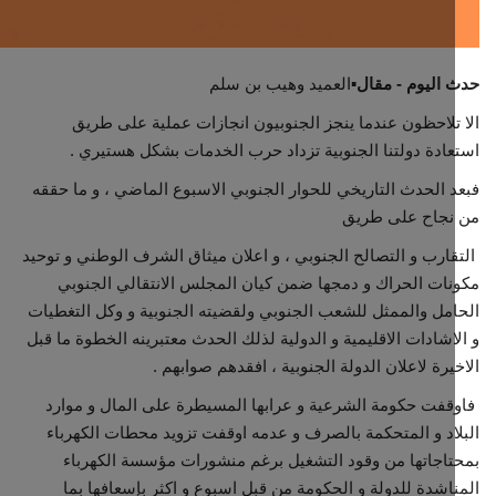
ثقافة وفن
اليوم - مقال⁦
▪️⁩العميد وهيب بن سلم
اقتصاد
تلاحظون عندما ينجز الجنوبيون انجازات عملية على طريق
ادة دولتنا الجنوبية تزداد حرب الخدمات بشكل هستيري .
التقارير والحوارات
 الحدث التاريخي للحوار الجنوبي الاسبوع الماضي ، و ما حققه
مؤسسة حدث اليوم
نجاح على طريق
ارب و التصالح الجنوبي ، و اعلان ميثاق الشرف الوطني و توحيد
الطقس
ات الحراك و دمجها ضمن كيان المجلس الانتقالي الجنوبي
مل والممثل للشعب الجنوبي ولقضيته الجنوبية و وكل التغطيات
صحة
اشادات الاقليمية و الدولية لذلك الحدث معتبرينه الخطوة ما قبل
يرة لاعلان الدولة الجنوبية ، افقدهم صوابهم .
العالمية
فت حكومة الشرعية و عرابها المسيطرة على المال و موارد
اد و المتحكمة بالصرف و عدمه اوقفت تزويد محطات الكهرباء
منصة حرة
اجاتها من وقود التشغيل برغم منشورات مؤسسة الكهرباء
اشدة للدولة و الحكومة من قبل اسبوع و اكثر بإسعافها بما
تكنولوجيا وسيارات