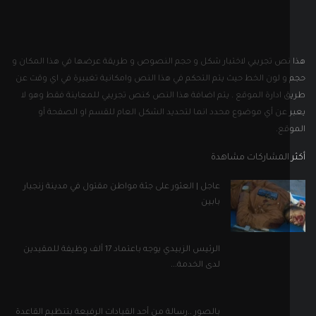
نص تجريبي لاختبار شكل و حجم النصوص و طريقة عرضها في هذا المكان و
و لون الخط حيث يتم التحكم في هذا النص وامكانية تغييرة في اي وقت عن
 ادارة الموقع . يتم اضافة هذا النص كنص تجريبي للمعاينة فقط وهو لا
 عن أي موضوع محدد انما لتحديد الشكل العام للقسم او الصفحة أو
قع.
 المشاركات مشاهدة
عاجل | العثور على جثة مواطن مقتول في مدينة زنجبار
بابين
الرئيس الزبيدي يوجه باعتماد 17 ألف وظيفة للمقيدين
لدى الخدمة...
بالصور ..رسالة من أحد القيادات الرفيعة بتنظيم القاعدة