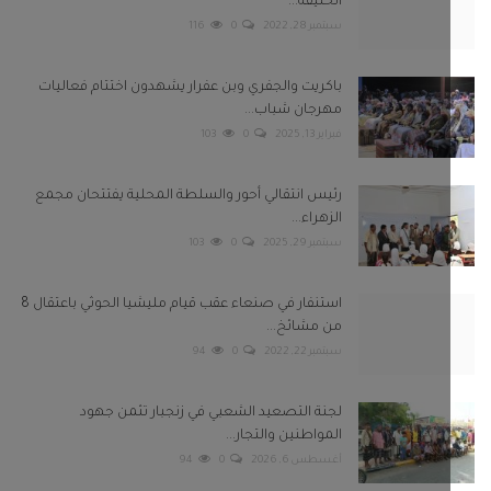
الخليفة...
سبتمبر 28, 2022
0
116
باكريت والجفري وبن عفرار يشهدون اختتام فعاليات
مهرجان شباب...
فبراير 13, 2025
0
103
رئيس انتقالي أحور والسلطة المحلية يفتتحان مجمع
الزهراء...
سبتمبر 29, 2025
0
103
استنفار في صنعاء عقب قيام مليشيا الحوثي باعتقال 8
من مشائخ...
سبتمبر 22, 2022
0
94
لجنة التصعيد الشعبي في زنجبار تثمن جهود
المواطنين والتجار...
أغسطس 6, 2026
0
94