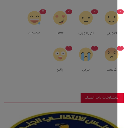
0
0
0
اعجبني
لم يعجبنى
Love
مضحك
0
0
غاضب
حزين
رائع
مشاركات ذات الصلة