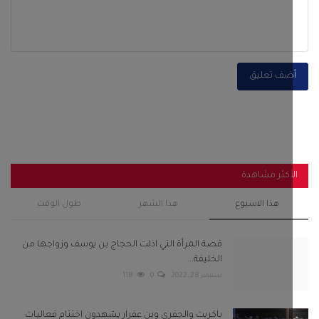
أكثر مشاهدة
هذا الاسبوع
هذا الشهر
طول الوقت
قصة المرأة التي اذلت الحجاج بن يوسف وزواجها من
الخليفة...
سبتمبر 28, 2022
0
118
باكريت والجفري وبن عفرار يشهدون اختتام فعاليات
مهرجان شباب...
فبراير 13, 2025
0
104
رئيس انتقالي أحور والسلطة المحلية يفتتحان مجمع
الزهراء...
سبتمبر 29, 2025
0
103
استنفار في صنعاء عقب قيام مليشيا الحوثي باعتقال 8
من مشائخ...