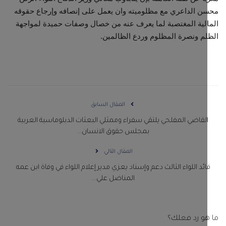
 الداعري مع مظلوميته وان يعمل على إنصافه وإرجاع حقوقه
لية المغتصبة لما يعرف عنه من خصال وصفات حميدة لمواجهة
م ونصرة المظلوم وردع الظالمين.
المقال السابق
لقاضي المفلحي يلتقي سفراء وممثلي البعثات الدبلوماسية العربية
بمجلس حقوق الانسان...
المقال التالي
ائد اللواء الثالث دعم وإسناد يعزي مدير إعلام اللواء في وفاة ابن عمه
المناضل علي...
و رد فعلك؟