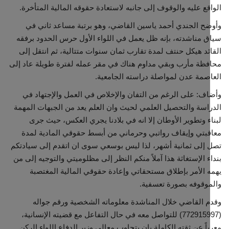
قع عليه والوقوف إلى جانبه لاستعادة حقوقه المالية المتأخرة.
مجتمع مدني
ح الجندي أحمد ياسين القاضي، وهو برتبة مساعد ثاني في
 مناشدته، بإنه ظل يعمل في اللواء الأول حرس الحدود برفقه
معرض الصور
ئد هيكل حنتف لمدة تقارب ثمان سنوات متتالية، ثم انتقل إلى
ظة مأرب وبقي مداوم هناك في مقر عمله لفترة طويلة عاد إلى
صمة عدن لمواصلة دراسته الجامعية.
ف: على الرغم من التفان والإخلاص في العمل والإجتهاد في
اسة والتحصيل العلمي لحيث وان العلم يعد من الجبهات المهمة
ء وتطوير الأوطان إلا انه في بلادنا يجري العكس، حيث جرى
بتي وإيقاف رواتبي وحرماني من أبسط حقوقي المادية لمدة
إلى ثمانية أشهر، لذا ليس بوسعي سوى ان اتقدم إلى سيادتكم
ء الإستغاثة هذا آملاً منكم النظر إلى مظلوميتي والتوجيه إلى من
 الأمر بإطلاق مستحقاتي وإعادة حقوقي المالية المغتصبة
وقوفه بصورة تعسفية.
 القاضي خلال المناشدة معلوماته الشخصية ورقم جواله
(772915997) للتواصل معه في حال التفاعل مع قضيته الإنسانية،
اً عن ثقته الكاملة بإن يتجاوب معالي وزير الدفاع اللواء الركن