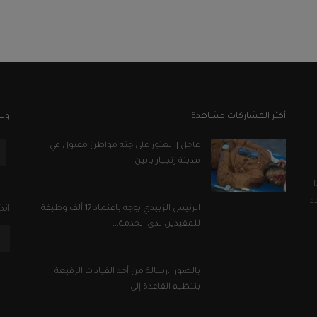
أكثر المشاركات مشاهدة
وسا
عاجل | العثور على جثة مواطن مقتول في
مدينة زنجبار بابين
د
الرئيس الزبيدي يوجه باعتماد 17 ألف وظيفة
انض
للمقيدين لدى الخدمة...
بالصور ..رسالة من أحد القيادات الرفيعة
بتنظيم القاعدة إلى...