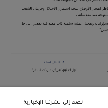
خاطر انفجار الأوضاع نتيجة استمرار الاحتلال وحرمان الشعب
منهجة ضد مقدساته".
مسؤولياته وتفعيل عملية سلمية ذات مصداقية تفضي إلى حل
يين".
المقال السابق
أول تعليق أمريكي على أحداث غزة
انضم إلى نشرتنا الإخبارية
0
0
0