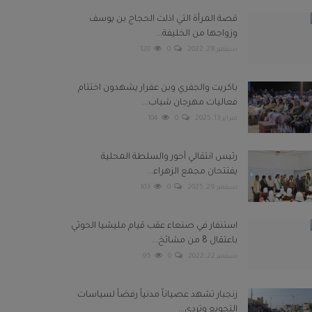
قصة المرأة التي اذلت الحجاج بن يوسف
وزواجها من الخليفة...
سبتمبر 28, 2022
0
120
باكريت والجفري وبن عفرار يشهدون اختتام
فعاليات مهرجان شباب...
فبراير 13, 2025
0
104
رئيس انتقالي أحور والسلطة المحلية
يفتتحان مجمع الزهراء...
سبتمبر 29, 2025
0
103
استنفار في صنعاء عقب قيام مليشيا الحوثي
باعتقال 8 من مشائخ...
سبتمبر 22, 2022
0
95
زنجبار تشهد عصياناً مدنياً رفضاً لسياسات
التجويع وتردي...