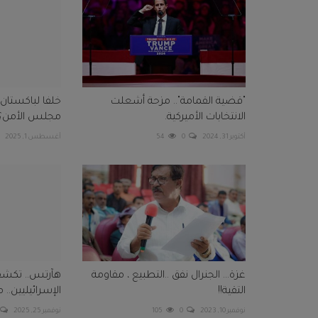
"قضية القمامة".. مزحة أشعلت
خلفا لباكستان
الانتخابات الأميركية.
مجلس الأمن؟
أكتوبر 31, 2024
0
54
أغسطس 1, 2025
غزة... الجنرال نفق ..التطبيع ، مقاومة
هآرتس.. تكشف
التقية!!
الإسرائيليين.. 
نوفمبر 10, 2023
0
105
نوفمبر 25, 2025