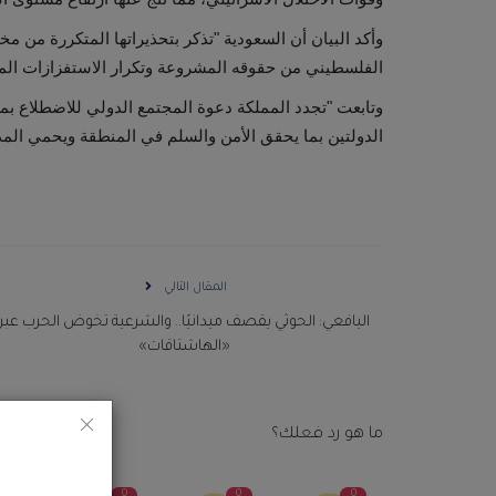
وأكد البيان أن السعودية "تذكر بتحذيراتها المتكررة من م
الفلسطيني من حقوقه المشروعة وتكرار الاستفزازات الم
وتابعت "تجدد المملكة دعوة المجتمع الدولي للاضطلاع ب
الدولتين بما يحقق الأمن والسلم في المنطقة ويحمي المدن
المقال التالي
اليافعي: الحوثي يقصف ميدانيًا.. والشرعية تخوض الحرب عبر
«الهاشتاقات»
ما هو رد فعلك؟
0
0
0
0