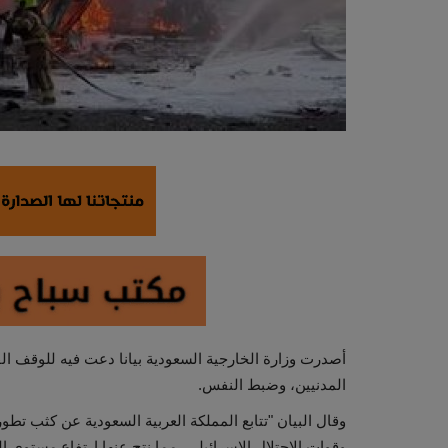
أصدرت وزارة الخارجية السعودية بيانا دعت فيه للوقف الف
المدنيين، وضبط النفس.
وقال البيان "تتابع المملكة العربية السعودية عن كثب تطو
وقوات الاحتلال الاسرائيلي، مما نتج عنها ارتفاع مستوى ا