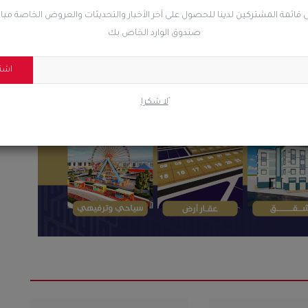
 قائمة المشتركين لدينا للحصول على آخر الأخبار والتحديثات والعروض الخاصة مب
صندوق الوارد الخاص بك
ضحك
غاضب
حزين
رائع
اشت
ًلا شكرا