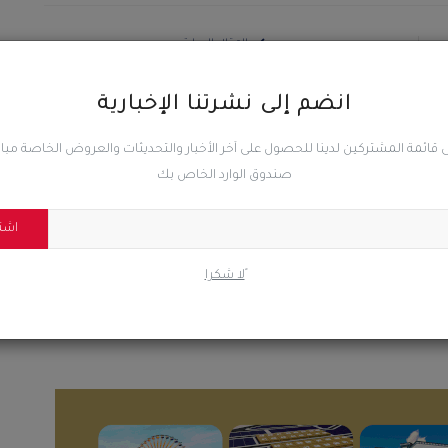
المقال السابق
بن
أمن حضرموت بمناقشة آلية هيكلة القوات الأمنية في كافة
مديريات الساحل
انضم إلى نشرتنا الإخبارية
 قائمة المشتركين لدينا للحصول على آخر الأخبار والتحديثات والعروض الخاصة مب
صندوق الوارد الخاص بك
اشت
0
0
0
ًلا شكرا
ضحك
غاضب
حزين
رائع