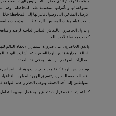
و وقف الاجتماع الذي حضره نائب رئيس الهيئة مصعب حيمد 
المتوقعة لها و تأثيراتها المحتملة على المحافظة ، وفي م
الارصاد المناخي إلى وصول تأثيراتها إلى المحافظة خلال 
يوجب قيام هيئات المجلس بالمحافظة و المديريات بالمساه
و تداول الحاضرون بالنقاش التدابير العاجلة لرصد و متابعة 
كوارث محتملة لاقدر الله.
واتفق الحاضرون على ضرورة استمرار الانعقاد الدائم للهيئ
للحالة المدارية ( تيج ) لهذا الغرض، كما أشادت الهيئة بال
الفعاليات المجتمعية و الشبابية في هذا الصدد.
ووجه رئيس الهيئة كافة مدراء الإدارات و هيئات المجلس في 
التام للعاصفة المدارية وتنسيق الجهود لمواجهة التداعيا
المواطنين إلى أخذ الحيطة وتوخي الحذر و عدم التواجد في
كما تم إتخاذ عدة قرارات تتعلق بآلية عمل موجهة للتعامل 