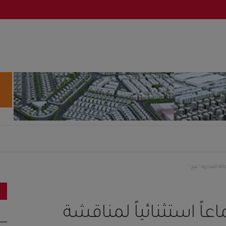
ة المدارية ” تيج “
عاً استثنائياً لمناقشة