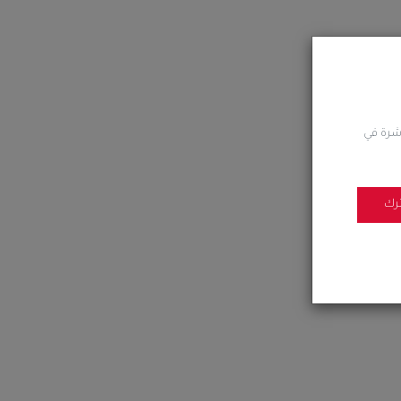
اشرة في
رك