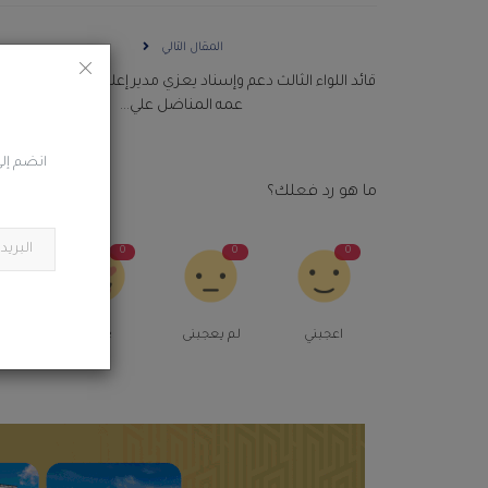
المقال التالي
قائد اللواء الثالث دعم وإسناد يعزي مدير إعلام اللواء في وفاة ا
عمه المناضل علي...
انضم إلى
ما هو رد فعلك؟
0
0
0
0
اعجبني
لم يعجبنى
Love
م