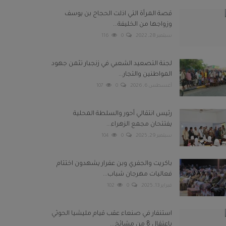
قصة المرأة التي اذلت الحجاج بن يوسف
وزواجها من الخليفة...
سبتمبر 28, 2022
0
116
لجنة التصعيد الشعبي في زنجبار تثمن جهود
المواطنين والتجار...
أغسطس 6, 2026
0
107
رئيس انتقالي أحور والسلطة المحلية
يفتتحان مجمع الزهراء...
سبتمبر 29, 2025
0
104
باكريت والجفري وبن عفرار يشهدون اختتام
فعاليات مهرجان شباب...
فبراير 13, 2025
0
102
استنفار في صنعاء عقب قيام مليشيا الحوثي
باعتقال 8 من مشائخ...