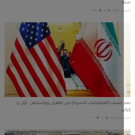
..
2
0
649
كشف (المفاوضات السرية) بين طهران وواشنطن.. أول رد
...
20
0
71