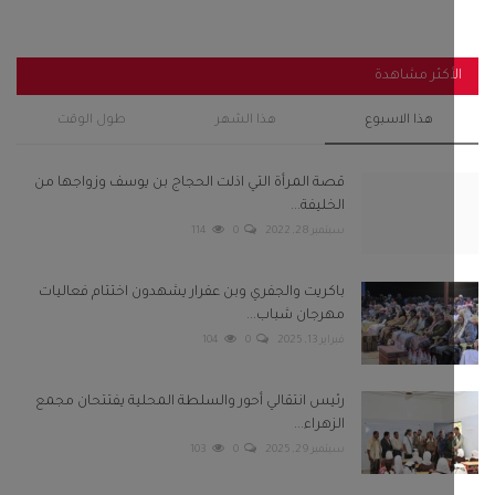
باكريت والجفري وبن عفرار يشهدون اختتام فعاليات
مهرجان شباب...
فبراير 13, 2025
0
104
رئيس انتقالي أحور والسلطة المحلية يفتتحان مجمع
الزهراء...
سبتمبر 29, 2025
0
103
استنفار في صنعاء عقب قيام مليشيا الحوثي باعتقال 8
من مشائخ...
سبتمبر 22, 2022
0
95
زنجبار تشهد عصياناً مدنياً رفضاً لسياسات التجويع
وتردي...
أغسطس 4, 2026
0
65