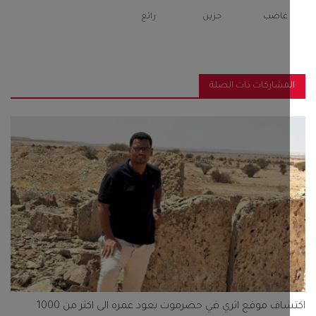
غاضب
حزين
رائع
مشاركات ذات الصلة
اكتشاف موقع اثري في حضرموت يعود عمره الى اكثر من 1000