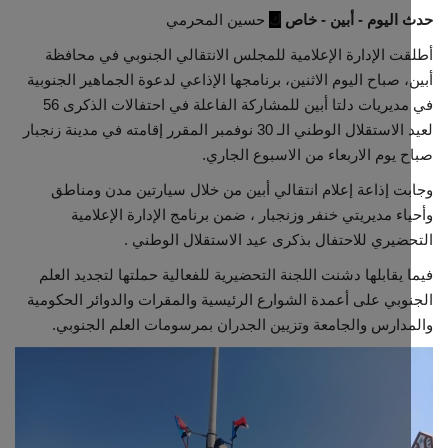
اليوم - أبين - خاص
ك
حسين المحرمي
مجتمع مدني
ت الإدارة الإعلامية للمجلس الانتقالي الجنوبي في محافظة
، صباح اليوم الاثنين، برنامجها الإذاعي لدعوة الجماهير الجنوبية
معرض الصور
في مديريات دلتا أبين للمشاركة الفاعلة في احتفالات الذكرى 56
لعيد الاستقلال الوطني الـ 30 نوفمبر المقرر إقامته في مدينة زنجبار
 يوم الاربعاء من الاسبوع الجاري.
ت إذاعة إعلام انتقالي أبين من خلال سيارتين مدن ومناطق
اء مديريتي خنفر وزنجبار ، ضمن برنامج الإدارة الإعلامية
ضيري للاحتفال بذكرى عيد الاستقلال الوطني .
 يقابلها دشنت اللجنة التحضيرية للفعالية حملتها لتجديد العلم
وبي على أعمدة الشوارع الرئيسية والمقرات والدوائر الحكومية
دارس والجامعة وتزيين الجدران بمرسومات العلم الجنوبي.