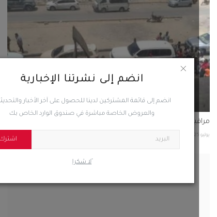
انضم إلى نشرتنا الإخبارية
انضم إلى قائمة المشتركين لدينا للحصول على آخر الأخبار والتحديثات
والعروض الخاصة مباشرة في صندوق الوارد الخاص بك
بون: بيان البرلمان يحبط مخططات الطامعين في السيطرة...
64
0
اشترك
ًلا شكرا
يب وتزييف للحقائق: محاولة يائسة لتشويه صورة المجلس...
2025
0
56