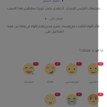
المقال السابق
وجيهات الرئيس الزبيدي.. الجعدي يصل جزيرة سقطرى لهذا السبب
المقال التالي
ائد اللواء الثالث دعم وإسناد يعزي مدير إعلام اللواء في وفاة ابن عمه
المناضل علي...
و رد فعلك؟
0
0
0
اعجبني
لم يعجبنى
Love
مضحك
0
0