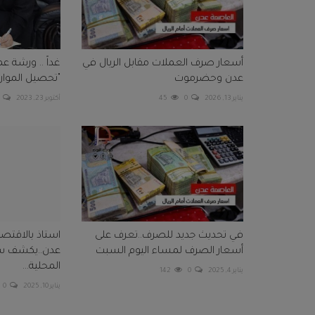
أسعار صرف العملات مقابل الريال في
غداً .. ورشة 
عدن وحضرموت
"تحصيل الموارد 
يناير 13, 2026
0
45
أكتوبر 23, 2023
في تحديث جديد للصرف..تعرف على
استاذ بالاقتص
أسعار الصرف لمساء اليوم السبت
عدن..يكشف سبب
المحلية...
يناير 4, 2025
0
142
يناير 10, 2025
0