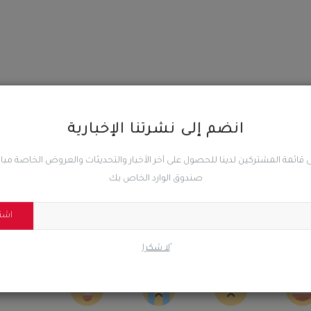
انضم إلى نشرتنا الإخبارية
المقال السابق
 قائمة المشتركين لدينا للحصول على آخر الأخبار والتحديثات والعروض الخاصة مب
ات
تنفيذية انتقالي خورمكسر تناقش أداء اللجان المحلية للمجلس
صندوق الوارد الخاص بك
بمراكز المديرية
اشت
ًلا شكرا
0
24
0