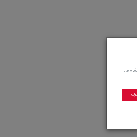
اشرة في
رك