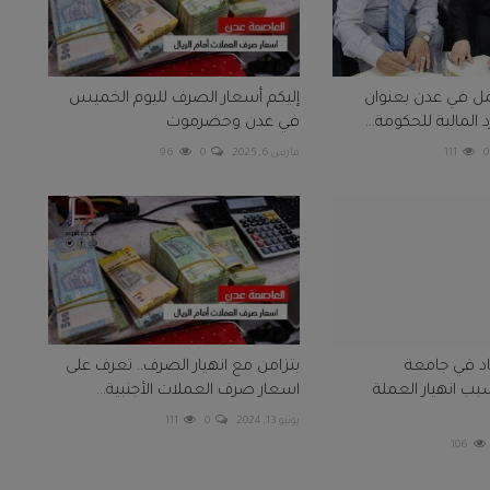
عمل في عدن بعنوان
إليكم أسعار الصرف لليوم الخميس
المالية للحكومة...
في عدن وحضرموت
0
111
مارس 6, 2025
0
96
اد في جامعة
بتزامن مع انهيار الصرف.. تعرف على
 انهيار العملة
اسعار صرف العملات الأجنبية...
يونيو 13, 2024
0
111
106