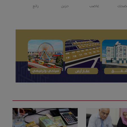
ضحك
غاضب
حزين
رائع