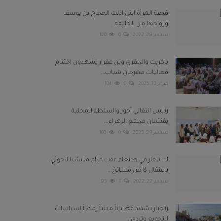
قصة المرأة التي اذلت الحجاج بن يوسف
وزواجها من الخليفة...
سبتمبر 28, 2022
0
120
باكريت والجفري وبن عفرار يشهدون اختتام
فعاليات مهرجان شباب...
فبراير 13, 2025
0
104
رئيس انتقالي أحور والسلطة المحلية
يفتتحان مجمع الزهراء...
سبتمبر 29, 2025
0
103
استنفار في صنعاء عقب قيام مليشيا الحوثي
باعتقال 8 من مشائخ...
سبتمبر 22, 2022
0
95
زنجبار تشهد عصياناً مدنياً رفضاً لسياسات
التجويع وتردي...