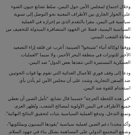
ل اجتماع لمجلس الأمن حول اليمن، سلط تشانغ جيون الضوء
الحوار الجاري بين الأطراف المعنية نحو التوصل إلى تسوية
مجتمع مدني
ية في اليمن، مقرا بالتقدم الذي تم إحرازه في العملية
اسية اليمنية، فضلا عن الجهود المتضافرة المبذولة للتخفيف من
معرض الصور
اة الشعب اليمني.
ا لوكالة أنباء “شينخوا” الصينية: أعرب عن قلقه إزاء التصعيد
ير للتوترات في منطقة البحر الأحمر، ولا سيما “العمليات
كرية المستمرة التي تنفذها بعض الدول” ضد اليمن.
 إلى وقف فوري للأعمال العدائية التي تقوم بها قوات الحوثيين
لسفن التجارية، وشدد على أن مجلس الأمن لم يأذن بأي
دام للقوة ضد اليمن.
هذه اللحظة الحرجة” حسبما قال تشانغ، “تأمل الصين أن تعطي
 الأطراف في اليمن الأولوية لمصالح الشعب، وتُظهر العزم،
ع التدخل، وتدفع العملية السياسية بثبات لتحقيق النتائج النهائية”.
 مجددا دعم الصين لعملية سياسية “يقودها اليمنيون ويملكونها”،
 المجتمع الدولي على المساهمة بشكل بناء في جهود السلام.