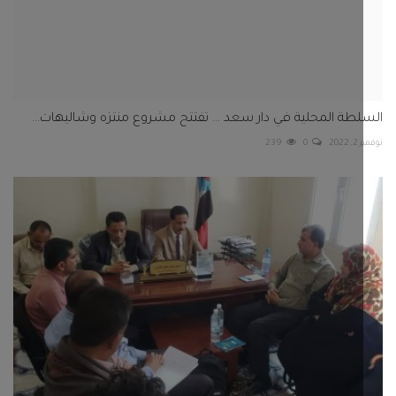
طة المحلية في دار سعد ... تفتتح مشروع منتزه وشاليهات...
202
0
239