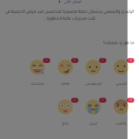
المقال التالي
ليدي والشعبي يدشنان حملة مصغرة للتحصين ضد مرض الحصبة في
ثلاث مديريات عالية الخطورة...
و رد فعلك؟
0
0
0
اعجبني
لم يعجبنى
Love
مضحك
0
0
غاضب
حزين
رائع