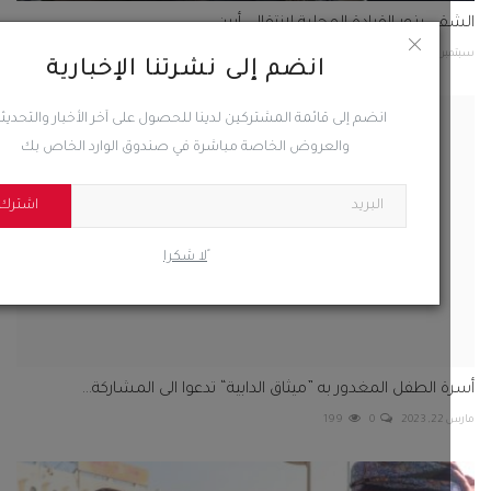
ي يزور القيادة المحلية لانتقالي أبين
2024
0
105
انضم إلى نشرتنا الإخبارية
انضم إلى قائمة المشتركين لدينا للحصول على آخر الأخبار والتحديثات
والعروض الخاصة مباشرة في صندوق الوارد الخاص بك
اشترك
ًلا شكرا
 الطفل المغدور به ”ميثاق الدابية“ تدعوا الى المشاركة...
20
0
199