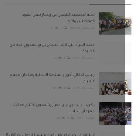
لجنة التصعيد الشعبي في زنجبار تثمن جهود
المواطنين والتجار...
أغسطس 6, 2026
0
121
قصة المرأة التي اذلت الحجاج بن يوسف وزواجها من
الخليفة...
سبتمبر 28, 2022
0
118
رئيس انتقالي أحور والسلطة المحلية يفتتحان مجمع
الزهراء...
سبتمبر 29, 2025
0
105
باكريت والجفري وبن عفرار يشهدون اختتام فعاليات
مهرجان شباب...
فبراير 13, 2025
0
104
استنفار في صنعاء عقب قيام مليشيا الحوثي باعتقال 8