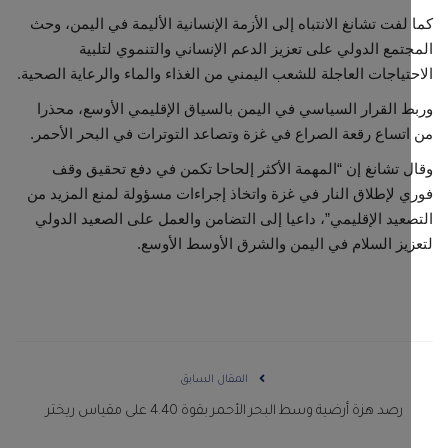
لفت تشانغ الانتباه إلى الأزمة الإنسانية الأليمة في اليمن، وحث
تمع الدولي على تعزيز الدعم الإنساني والتنموي لتلبية
تياجات العاجلة للشعب اليمني من الغذاء والماء والرعاية الصحية.
 القرار السياسي في اليمن بالسياق الإقليمي الأوسع، محذرا
تساع رقعة الصراع في غزة وتصاعد التوترات في البحر الأحمر.
 تشانغ إن “المهمة الأكثر إلحاحا تكمن في دفع تحقيق وقف
 لإطلاق النار في غزة واتخاذ إجراءات مسؤولة لمنع المزيد من
عيد الإقليمي”، داعيا إلى التضامن والعمل على الصعيد الدولي
يز السلام في اليمن والشرق الأوسط الأوسع.
المقال السابق
رصد هزة أرضية وسط البحر الأحمر بقوة 4.40 على مقياس ريختر