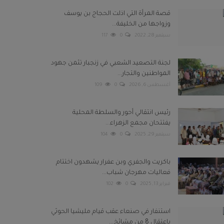
قصة المرأة التي اذلت الحجاج بن يوسف
وزواجها من الخليفة...
سبتمبر 28, 2022
0
117
لجنة التصعيد الشعبي في زنجبار تثمن جهود
المواطنين والتجار...
أغسطس 6, 2026
0
109
رئيس انتقالي أحور والسلطة المحلية
يفتتحان مجمع الزهراء...
سبتمبر 29, 2025
0
104
باكريت والجفري وبن عفرار يشهدون اختتام
فعاليات مهرجان شباب...
فبراير 13, 2025
0
102
استنفار في صنعاء عقب قيام مليشيا الحوثي
باعتقال 8 من مشائخ...