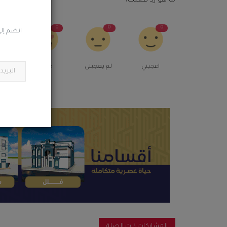
ما هو رد فعلك؟
0
0
0
0
انضم إلى
اعجبني
لم يعجبنى
Love
م
المشاركات ذات الصلة