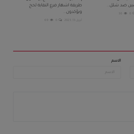
ين ضد شلل...
طريقة اشهار فرع النقابة لحج
ويؤكدون...
36
0
أبريل 13, 2023
0
69
الاسم