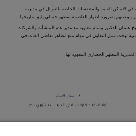
في الاماكن العامة والمتنفسات الخاصة بالعوائل في مديرية
وتوعيتهم بضرورة اظهار العاصمة بمظهر جمالي يليق بتاريخها.
شيخ عثمان الدكتور وسام معاوية مع مدير عام المنشأت والشركات
منية لبحث سبل التعاون في مهام منع مظاهر تعاطي القات في
لمديرية المظهر الحضاري المعهود لها
المقال السابق
توقيف قيادية تونسية في الحزب الدستوري الحر