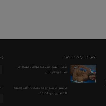
أكثر المشاركات مشاهدة
وسا
عاجل | العثور على جثة مواطن مقتول في
مدينة زنجبار بابين
د
الرئيس الزبيدي يوجه باعتماد 17 ألف وظيفة
انض
للمقيدين لدى الخدمة...