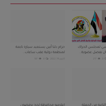
سي لمجلس الحراك
حزام دلتا أبين يستعيد سيارة تابعة
يان بفصل عضوية...
لمنظمة دولية عقب ساعات...
0
217
أكتوبر 19, 2022
0
107
لثانية من الحملة
إعلاميو محافظة لحج يرفضون