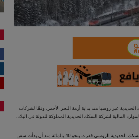
الحديدية عبر روسيا منذ بداية أزمة البحر الأحمر، وفقًا لشركات
ارد المالية لشركة السكك الحديدية المملوكة للدولة في البلاد،
قالت شركة DHL الألمانية إن طلبيات الشحن على ممر السكك الحديدية الروسي قفزت بنحو 40 بالمائة منذ أن بدأت سفن