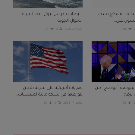
بالاة".. مقطع فيديو
الأرصاد تحذر من نزول البحر لسوء
سون على...
الأحوال الجوية
106
يوليو 27, 2024
0
57
بموقفه “الواضح” من
عقوبات أمريكية على شركة شحن
ي لرفح
لتورطها في شبكة مالية لمليشيات...
56
مارس 17, 2024
0
59