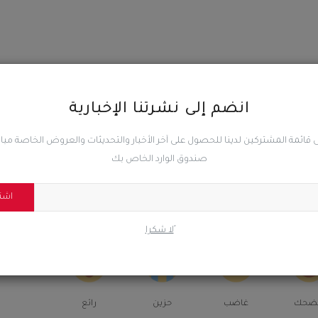
انضم إلى نشرتنا الإخبارية
المقال السابق
بن
بمشاركة 28 طائرة.. عاجل.. القوات الأمريكية تعلن عن
 قائمة المشتركين لدينا للحصول على آخر الأخبار والتحديثات والعروض الخاصة مب
(اشتباكات) حامية الوطيس مع الحوثيين
صندوق الوارد الخاص بك
اشت
ًلا شكرا
0
0
0
ضحك
غاضب
حزين
رائع