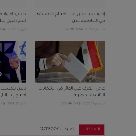
إندونيسيا تعلن قرب افتتاح قنصليتها
باسترخاء ولا م
في العاصمة عدن
لسودانيين يجل
سبتمبر 8, 2025
0
54
أبريل 19, 2023
0
عاجل.. تعرف على الفائز في الانتخابات
بايدن يتمسك 
الرئاسية المصرية
اجتياح إسرائيل
ديسمبر 18, 2023
0
223
أبريل 29, 2024
0
التعليقات
تعليقات FACEBOOK