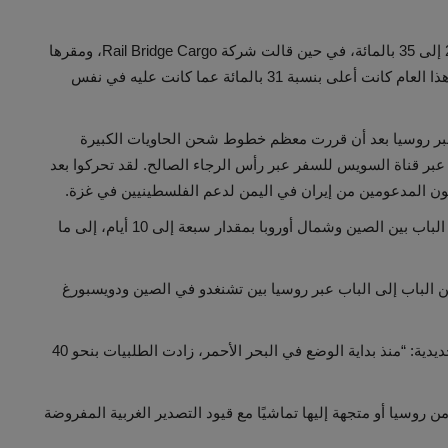
وقالت شركة RailGate Europe إن الطلب ارتفع بنسبة 25 إلى 35 بالمائة، في حين قالت شركة Rail Bridge Cargo، ومقرها
هولندا، إن حركة الشحن عبر السكك الحديدية عبر روسيا هذا العام كانت أعلى بنسبة 31 بالمائة عما كانت عليه في نفس
 روسيا بعد أن قررت معظم خطوط شحن الحاويات الكبيرة
 عبر قناة السويس للسفر عبر رأس الرجاء الصالح. لقد تحركوا بعد
ون المدعومين من إيران في اليمن لدعم الفلسطينيين في غزة.
أدت عمليات التحويل إلى زيادة مدة الرحلة من الباب إلى الباب بين الصين وشمال أوروبا بمقدار سبعة إلى 10 أيام، إلى ما
لحديدية من الباب إلى الباب عبر روسيا بين تشنغدو في الصين ودويسبورغ
وأضافت الشركة عن استفسارات العملاء حول السكك الحديدية: “منذ بداية الوضع في البحر الأحمر، زادت الطلبيات بنحو 40
ن روسيا أو متجهة إليها تماشيًا مع قيود التصدير الغربية المفروضة