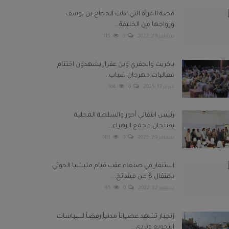
قصة المرأة التي اذلت الحجاج بن يوسف
وزواجها من الخليفة...
سبتمبر 28, 2022
0
115
باكريت والجفري وبن عفرار يشهدون اختتام
فعاليات مهرجان شباب...
فبراير 13, 2025
0
104
رئيس انتقالي أحور والسلطة المحلية
يفتتحان مجمع الزهراء...
سبتمبر 29, 2025
0
103
استنفار في صنعاء عقب قيام مليشيا الحوثي
باعتقال 8 من مشائخ...
سبتمبر 22, 2022
0
95
زنجبار تشهد عصياناً مدنياً رفضاً لسياسات
التجويع وتردي...