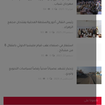
مهرجان شباب...
فبراير 13, 2025
0
104
رئيس انتقالي أحور والسلطة المحلية يفتتحان مجمع
الزهراء...
سبتمبر 29, 2025
0
103
استنفار في صنعاء عقب قيام مليشيا الحوثي باعتقال 8
من مشائخ...
سبتمبر 22, 2022
0
95
زنجبار تشهد عصياناً مدنياً رفضاً لسياسات التجويع
وتردي...
أغسطس 4, 2026
0
66
بعونا على