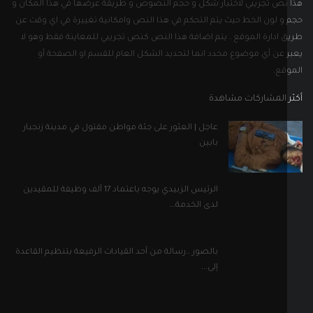
نص تجريبي لاختبار شكل و حجم النصوص و طريقة عرضها في هذا المكان و
و لون الخط حيث يتم التحكم في هذا النص وامكانية تغييرة في اي وقت عن
 ادارة الموقع . يتم اضافة هذا النص كنص تجريبي للمعاينة فقط وهو لا
 عن أي موضوع محدد انما لتحديد الشكل العام للقسم او الصفحة أو
قع.
 المشاركات مشاهدة
عاجل | العثور على جثة مواطن مقتول في مدينة زنجبار
بابين
الرئيس الزبيدي يوجه باعتماد 17 ألف وظيفة للمقيدين
لدى الخدمة...
بالصور ..رسالة من أحد القيادات الرفيعة بتنظيم القاعدة
إلى...