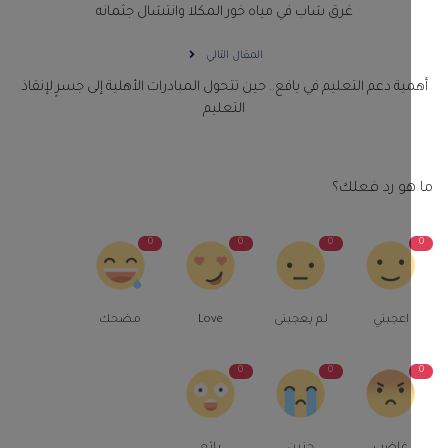
غرق شاب في مياه خور المكلا وانتشال جثمانه
المقال التالي
ية دعم التعليم في يافع.. حين تتحول المبادرات الأهلية إلى جسرٍ لإنقاذ
التعليم
و رد فعلك؟
0
0
0
اعجبني
لم يعجبنى
Love
مضحك
0
0