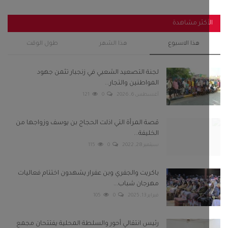
أكثر مشاهدة
هذا الاسبوع
هذا الشهر
طول الوقت
لجنة التصعيد الشعبي في زنجبار تثمن جهود
المواطنين والتجار...
أغسطس 6, 2026
0
121
قصة المرأة التي اذلت الحجاج بن يوسف وزواجها من
الخليفة...
سبتمبر 28, 2022
0
115
باكريت والجفري وبن عفرار يشهدون اختتام فعاليات
مهرجان شباب...
فبراير 13, 2025
0
105
رئيس انتقالي أحور والسلطة المحلية يفتتحان مجمع