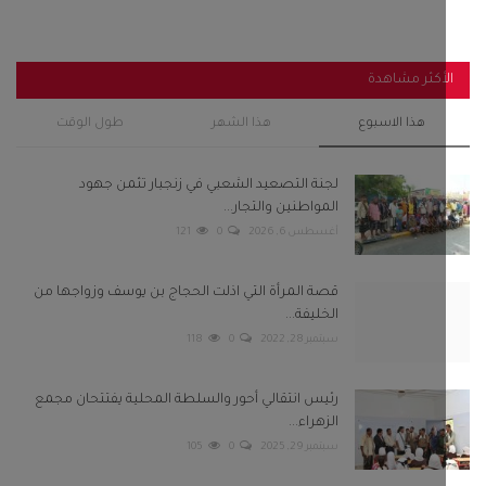
قصة المرأة التي اذلت الحجاج بن يوسف وزواجها من
الخليفة...
سبتمبر 28, 2022
0
118
رئيس انتقالي أحور والسلطة المحلية يفتتحان مجمع
الزهراء...
سبتمبر 29, 2025
0
105
باكريت والجفري وبن عفرار يشهدون اختتام فعاليات
مهرجان شباب...
فبراير 13, 2025
0
104
استنفار في صنعاء عقب قيام مليشيا الحوثي باعتقال 8
من مشائخ...
سبتمبر 22, 2022
0
97