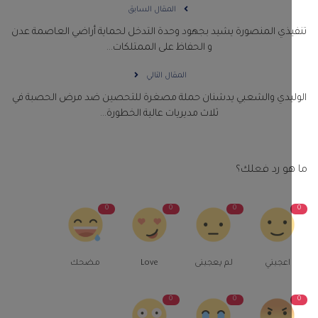
المقال السابق
ذي المنصورة يشيد بجهود وحدة التدخل لحماية أراضي العاصمة عدن
و الحفاظ على الممتلكات...
المقال التالي
ليدي والشعبي يدشنان حملة مصغرة للتحصين ضد مرض الحصبة في
ثلاث مديريات عالية الخطورة...
و رد فعلك؟
0
0
0
اعجبني
لم يعجبنى
Love
مضحك
0
0