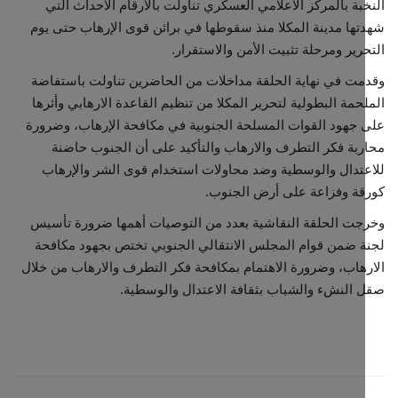
بة بالمركز الاعلامي العسكري تناولت بالأرقام الأحداث التي
ها مدينة المكلا منذ سقوطها في براثن قوى الإرهاب حتى يوم
رير ومرحلة تثبيت الأمن والاستقرار.
ت في نهاية الحلقة مداخلات من الحاضرين تناولت باستفاضة
حمة البطولية لتحرير المكلا من تنظيم القاعدة الارهابي وأثرها
جهود القوات المسلحة الجنوبية في مكافحة الإرهاب، وضرورة
بة فكر التطرف والارهاب والتأكيد على أن الجنوب حاضنة
تدال والوسطية وضد محاولات استخدام قوى الشر والإرهاب
ة وفزاعة على أرض الجنوب.
ت الحلقة النقاشية بعدد من التوصيات أهمها ضرورة تأسيس
 ضمن قوام المجلس الانتقالي الجنوبي تختص بجهود مكافحة
هاب، وضرورة الاهتمام بمكافحة فكر التطرف والارهاب من خلال
النشء والشباب بثقافة الاعتدال والوسطية.