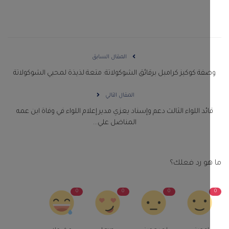
المقال السابق
فة كوكيز كرامبل برقائق الشوكولاتة: متعة لذيذة لمحبي الشوكولاتة
المقال التالي
ائد اللواء الثالث دعم وإسناد يعزي مدير إعلام اللواء في وفاة ابن عمه
المناضل علي...
و رد فعلك؟
0
0
0