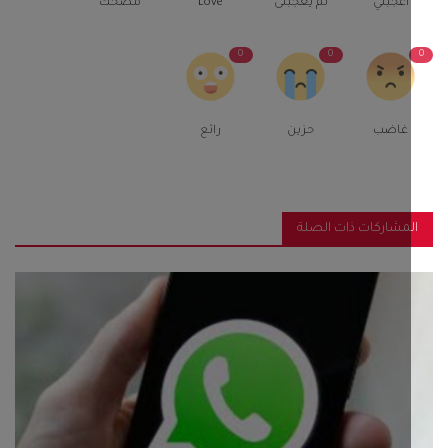
اعجبني
لم يعجبنى
Love
مضحك
0
0
غاضب
حزين
رائع
مشاركات ذات الصلة