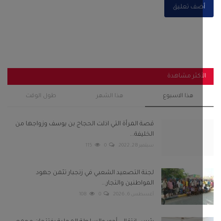
قصة المرأة التي اذلت الحجاج بن يوسف وزواجها من
الخليفة...
سبتمبر 28, 2022
0
115
لجنة التصعيد الشعبي في زنجبار تثمن جهود
المواطنين والتجار...
أغسطس 6, 2026
0
108
رئيس انتقالي أحور والسلطة المحلية يفتتحان مجمع
الزهراء...
سبتمبر 29, 2025
0
104
باكريت والجفري وبن عفرار يشهدون اختتام فعاليات
مهرجان شباب...
فبراير 13, 2025
0
102
استنفار في صنعاء عقب قيام مليشيا الحوثي باعتقال 8
من مشائخ...