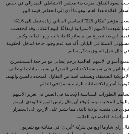
يسود التفاؤل بقرب بدء مجلس الاحتياطي الفيدرالي في خفض
ر الفائدة هذا العام، وهو ما أدى إلى انخفاض قيمة الين.
مجتمع مدني
سجل مؤشر “نيكاي 225” القياسي الياباني زيادة تصل إلى 1.6%،
 شهدت الأسهم الأسترالية ارتفاعًا اليوم الثلاثاء. وقد انخفضت
معرض الصور
 الين بعد تصريح من ماساتو كاندا، نائب وزير المالية وكبير
لي العملة في اليابان، أكد فيه عدم وجود حاجة لتدخل الحكومة
حال عمل السوق بشكل سليم.
ع أسواق الأسهم العالمية بزخم إيجابي مع مراجعة المستثمرين
ناتهم على سياسة الاحتياطي الفيدرالي بسبب بيانات الوظائف
ريكية الضعيفة، وتستفيد آسيا من التفاؤل المتجدد بالصين والهند،
ما أسرع الاقتصادات الرئيسية نموًا في العالم.
م التطورات السياسية الإيجابية في الصين في تعزيز الأسهم
وان المحلية، بينما يُتوقع أن يظل رئيس الوزراء الهندي ناريندرا
 في منصبه لولاية ثالثة، مما يشير على الأرجح إلى استمرار
اسات الاقتصادية القائمة.
راي شارما أونغ من شركة “أبردن” في مقابلة مع تلفزيون