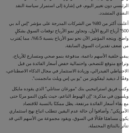
يسي دون تغيير اليوم، في إشارة إلى استمرار سياسة النقد
دي المتشدد.
أعلنت أكثر من 80% من الشركات المدرجة على مؤشر “إس آند بي
500” أرباح الربع الأول، وتجاوز نمو الأرباح توقعات السوق بشكلٍ
واضح. ويتجه المؤشر الآن نحو نمو الأرباح بنسبة 6.5%، مما يُقترب
ضعف تقديرات السوق السابقة.
 خلفية الأسهم داعمة، مدفوعة بنمو صحي ومتسارع للأرباح،
جع متوقع للتضخم، واحتمالية خفض أسعار الفائدة من قبل
تياطي الفيدرالي، وزيادة الاستثمار في مجال الذكاء الاصطناعي،
ا لـ ديفيد ليفكويتز من “يو بي إس ويلث مانجمنت”.
 فريق استراتيجيي بنك “مورغان ستانلي” الذي يقوده مايكل
ون في مذكرة: “إن الهبوط الناعم، حيث يكون النمو مرنًا حتى
قاء أسعار الفائدة مرتفعة، يظل ممكنًا بالنسبة للاقتصاد
ريكي”. وأضافوا أن حالة عدم اليقين تتطلب اتباع نهج استثماري
 مساهمًا فعّالًا في السوق، ويقود مجموعة من الأسهم التي قد
ر بالنتائج المحتملة.