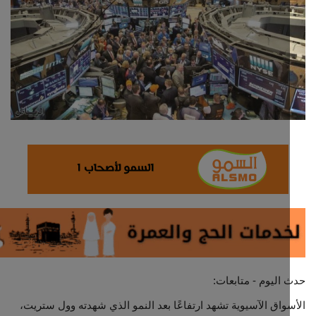
ثقافة وفن
اقتصاد
التقارير والحوارات
مؤسسة حدث اليوم
الطقس
صحة
العالمية
منصة حرة
اليوم - متابعات:
واق الآسيوية تشهد ارتفاعًا بعد النمو الذي شهدته وول ستريت،
تكنولوجيا وسيارات