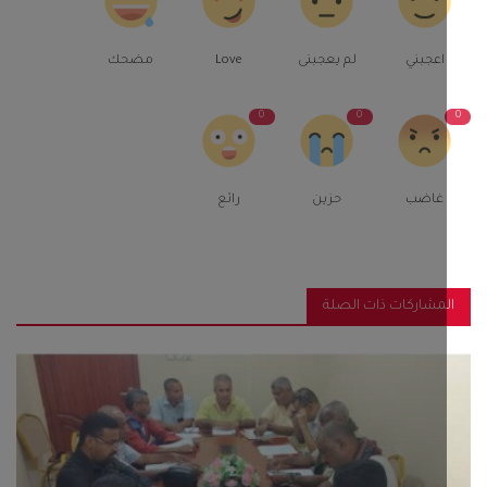
اعجبني
لم يعجبنى
Love
مضحك
0
0
غاضب
حزين
رائع
مشاركات ذات الصلة