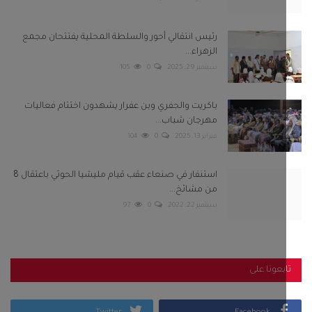
رئيس انتقالي أحور والسلطة المحلية يفتتحان مجمع
الزهراء...
سبتمبر 29, 2025
0
105
باكريت والجفري وبن عفرار يشهدون اختتام فعاليات
مهرجان شباب...
فبراير 13, 2025
0
104
استنفار في صنعاء عقب قيام مليشيا الحوثي باعتقال 8
من مشائخ...
سبتمبر 22, 2022
0
97
بعونا على