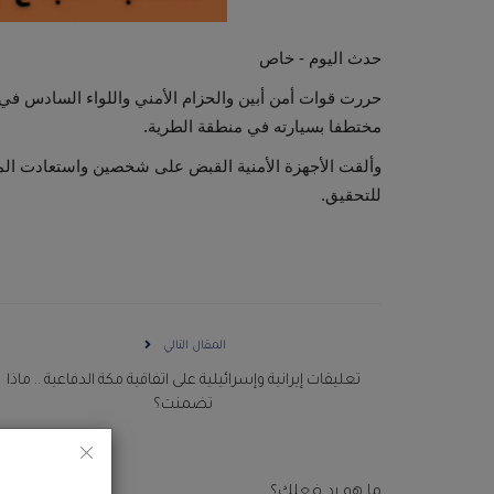
حدث اليوم - خاص
حررت قوات أمن أبين والحزام الأمني واللواء السادس في
مختطفا بسيارته في منطقة الطرية.
وألقت الأجهزة الأمنية القبض على شخصين واستعادت ا
للتحقيق.
المقال التالي
تعليقات إيرانية وإسرائيلية على اتفاقية مكة الدفاعية .. ماذا
تضمنت؟
ما هو رد فعلك؟