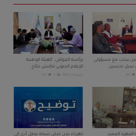
أبين يبحث مع مسؤولي
برئاسة العولقي.. الهيئة الوطنية
 سبل تحسين...
للإعلام الجنوبي تناقش نتائج...
88
نوفمبر 26, 2023
0
112
المهرة العميد
كهرباء عدن تعلن صيانة عطل أدى إلى