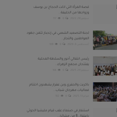
قصة المرأة التي اذلت الحجاج بن يوسف
وزواجها من الخليفة...
سبتمبر 28, 2022
0
117
لجنة التصعيد الشعبي في زنجبار تثمن جهود
المواطنين والتجار...
أغسطس 6, 2026
0
108
رئيس انتقالي أحور والسلطة المحلية
يفتتحان مجمع الزهراء...
سبتمبر 29, 2025
0
104
باكريت والجفري وبن عفرار يشهدون اختتام
فعاليات مهرجان شباب...
فبراير 13, 2025
0
102
استنفار في صنعاء عقب قيام مليشيا الحوثي
باعتقال 8 من مشائخ...