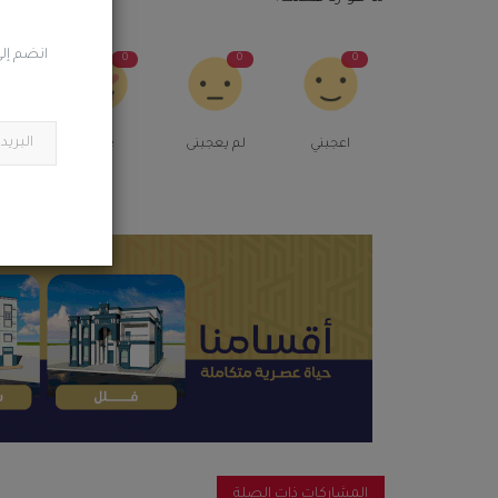
انضم إلى
0
0
0
0
اعجبني
لم يعجبنى
Love
م
المشاركات ذات الصلة