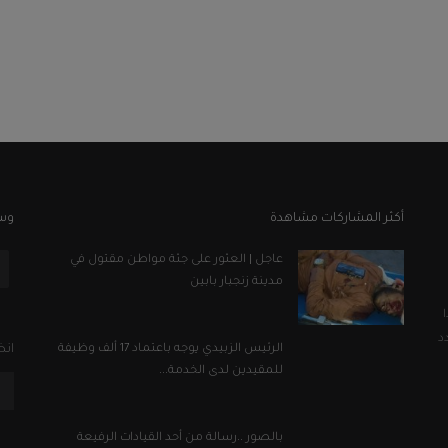
أكثر المشاركات مشاهدة
وسا
عاجل | العثور على جثة مواطن مقتول في
مدينة زنجبار بابين
د
الرئيس الزبيدي يوجه باعتماد 17 ألف وظيفة
انض
للمقيدين لدى الخدمة...
بالصور ..رسالة من أحد القيادات الرفيعة