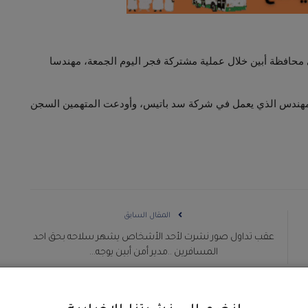
 محافظة أبين خلال عملية مشتركة فجر اليوم الجمعة، مهندسا
لمهندس الذي يعمل في شركة سد باتيس، وأودعت المتهمين السجن
المقال السابق
عقب تداول صور نشرت لأحد الأشخاص يشهر سلاحه بحق احد
المسافرين ..مدير أمن أبين يوجه...