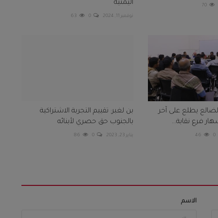
اليمنية
70
نوفمبر 11, 2024
0
63
لضالع يطلع على آخر
بن لغبر: تقييم التجربة الاشتراكية
ار فرع نقابة...
بالجنوب حق حصري لأبنائه
0
46
يناير 23, 2023
0
86
الاسم