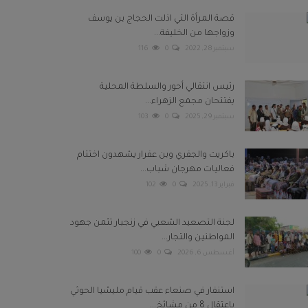
قصة المرأة التي اذلت الحجاج بن يوسف
وزواجها من الخليفة...
سبتمبر 28, 2022
0
116
رئيس انتقالي أحور والسلطة المحلية
يفتتحان مجمع الزهراء...
سبتمبر 29, 2025
0
103
باكريت والجفري وبن عفرار يشهدون اختتام
فعاليات مهرجان شباب...
فبراير 13, 2025
0
102
لجنة التصعيد الشعبي في زنجبار تثمن جهود
المواطنين والتجار...
أغسطس 6, 2026
0
100
استنفار في صنعاء عقب قيام مليشيا الحوثي
باعتقال 8 من مشائخ...