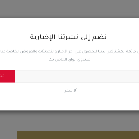
المقال السابق
بن
وزير المياه يبحث مع البنك الدولي تدخلاته في قطاعي المياه
انضم إلى نشرتنا الإخبارية
والصرف الصحي
 قائمة المشتركين لدينا للحصول على آخر الأخبار والتحديثات والعروض الخاصة مب
صندوق الوارد الخاص بك
اشت
0
0
0
ًلا شكرا
ضحك
غاضب
حزين
رائع