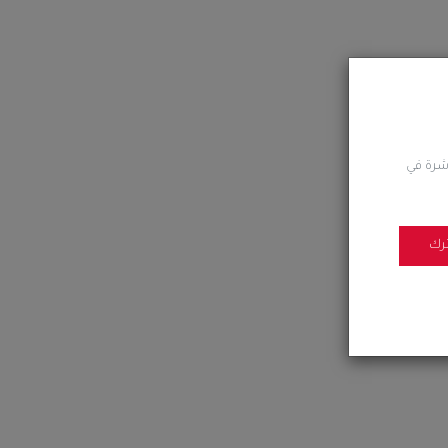
اشرة في
رك