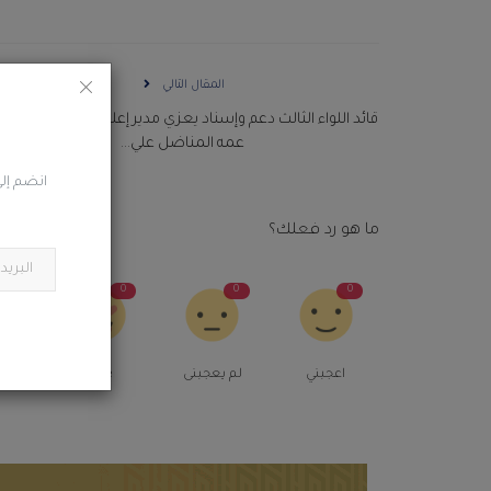
المقال التالي
قائد اللواء الثالث دعم وإسناد يعزي مدير إعلام اللواء في وفاة ا
عمه المناضل علي...
انضم إلى
ما هو رد فعلك؟
0
0
0
0
اعجبني
لم يعجبنى
Love
م