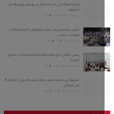
قصة المرأة التي اذلت الحجاج بن يوسف وزواجها من
الخليفة...
سبتمبر 28, 2022
0
116
باكريت والجفري وبن عفرار يشهدون اختتام فعاليات
مهرجان شباب...
فبراير 13, 2025
0
105
رئيس انتقالي أحور والسلطة المحلية يفتتحان مجمع
الزهراء...
سبتمبر 29, 2025
0
105
استنفار في صنعاء عقب قيام مليشيا الحوثي باعتقال 8
من مشائخ...
سبتمبر 22, 2022
0
98