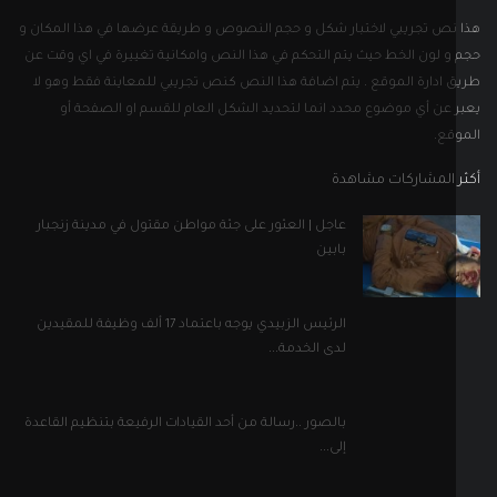
نص تجريبي لاختبار شكل و حجم النصوص و طريقة عرضها في هذا المكان و
و لون الخط حيث يتم التحكم في هذا النص وامكانية تغييرة في اي وقت عن
 ادارة الموقع . يتم اضافة هذا النص كنص تجريبي للمعاينة فقط وهو لا
 عن أي موضوع محدد انما لتحديد الشكل العام للقسم او الصفحة أو
قع.
 المشاركات مشاهدة
عاجل | العثور على جثة مواطن مقتول في مدينة زنجبار
بابين
الرئيس الزبيدي يوجه باعتماد 17 ألف وظيفة للمقيدين
لدى الخدمة...
بالصور ..رسالة من أحد القيادات الرفيعة بتنظيم القاعدة
إلى...