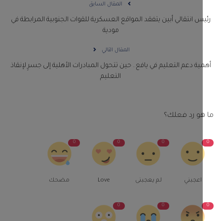
المقال السابق
س انتقالي أبين يتفقد المواقع العسكرية للقوات الجنوبية المرابطة في
مودية
المقال التالي
ية دعم التعليم في يافع.. حين تتحول المبادرات الأهلية إلى جسرٍ لإنقاذ
التعليم
و رد فعلك؟
0
0
0
اعجبني
لم يعجبنى
Love
مضحك
0
0