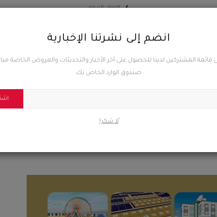
المقال السابق
بن
انطلاق فعاليات الملتقى الشبابي الأول في مجال ريادة الأعمال
بجامعة عدن
انضم إلى نشرتنا الإخبارية
 قائمة المشتركين لدينا للحصول على آخر الأخبار والتحديثات والعروض الخاصة مب
صندوق الوارد الخاص بك
0
0
0
اشت
ًلا شكرا
ضحك
غاضب
حزين
رائع