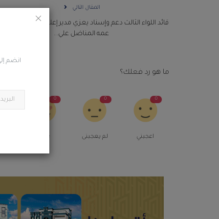
المقال التالي
قائد اللواء الثالث دعم وإسناد يعزي مدير إعلام اللواء في وفاة ا
عمه المناضل علي...
انضم إلى
ما هو رد فعلك؟
0
0
0
0
اعجبني
لم يعجبنى
Love
م