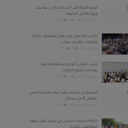
قصة المرأة التي اذلت الحجاج بن يوسف
وزواجها من الخليفة...
سبتمبر 28, 2022
0
116
باكريت والجفري وبن عفرار يشهدون اختتام
فعاليات مهرجان شباب...
فبراير 13, 2025
0
103
رئيس انتقالي أحور والسلطة المحلية
يفتتحان مجمع الزهراء...
سبتمبر 29, 2025
0
103
استنفار في صنعاء عقب قيام مليشيا الحوثي
باعتقال 8 من مشائخ...
سبتمبر 22, 2022
0
94
لجنة التصعيد الشعبي في زنجبار تثمن جهود
المواطنين والتجار...