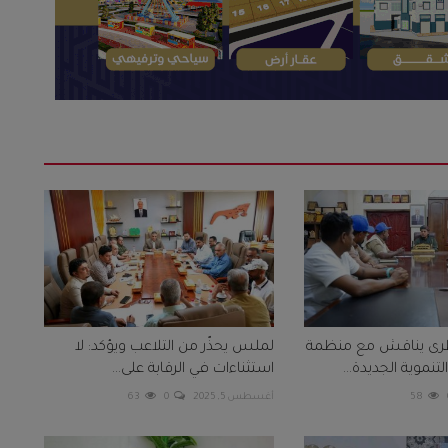
ى يناقش مع منظمة
لملس يحذّر من التلاعب ويؤكد: لا
تنموية الجديدة...
استثناءات في الرقابة على...
58
أغسطس 5, 2025
0
63