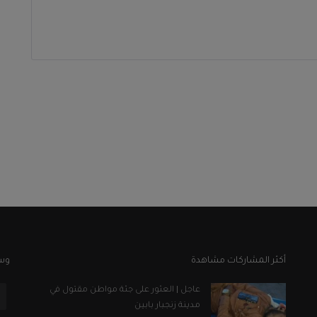
أكثر المشاركات مشاهدة
وسا
عاجل | العثور على جثة مواطن مقتول في
مدينة زنجبار بابين