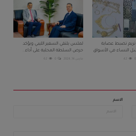
تريم تضبط عصابة
لملس يلتقي السفير الليبي ويؤكد
 النساء في الأسواق
حرص السلطة المحلية على أداء...
42
مارس 14, 2024
0
62
الاسم