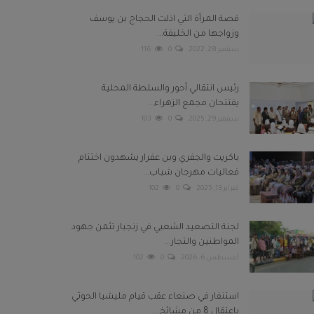
قصة المرأة التي اذلت الحجاج بن يوسف
وزواجها من الخليفة...
سبتمبر 28, 2022
0
116
رئيس انتقالي أحور والسلطة المحلية
يفتتحان مجمع الزهراء...
سبتمبر 29, 2025
0
103
باكريت والجفري وبن عفرار يشهدون اختتام
فعاليات مهرجان شباب...
فبراير 13, 2025
0
102
لجنة التصعيد الشعبي في زنجبار تثمن جهود
المواطنين والتجار...
أغسطس 6, 2026
0
102
استنفار في صنعاء عقب قيام مليشيا الحوثي
باعتقال 8 من مشائخ...