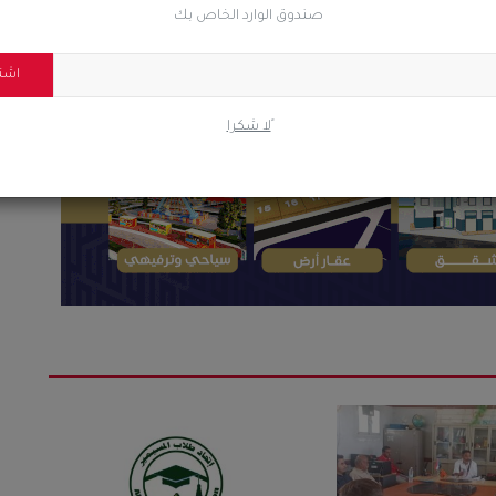
ضحك
غاضب
حزين
رائع
صندوق الوارد الخاص بك
اشت
ًلا شكرا