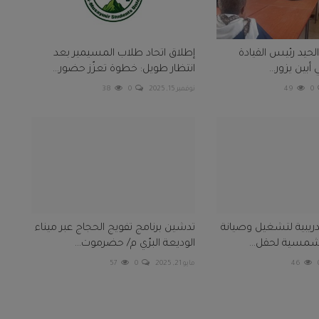
لحيد رئيس القيادة
إطلاق اتحاد طلاب المسيمير بعد
 أبين يزور...
انتظار طويل: خطوة تعزّز حضور...
0
49
نوفمبر 15, 2025
0
38
دريبية لتشغيل وصيانة
تدشين برنامج تفويج الحجاج عبر ميناء
مسية لحقل...
الوديعة البرّي م/ حضرموت...
46
مايو 21, 2025
0
57