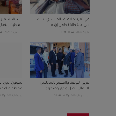
في تغريدة لافتة.. الميسري يشدد
الأستاذ سمير ا
على استحالة تجاهل إرادة...
المحلية لإنتقالي
مايو 5, 2026
0
35
سبتمبر 15, 2025
فريق التوعية والتقييم بالمجلس
سيئون..دورة ت
الانتقالي يصل وادي وصحراء...
محطة طاقة ش
ديسمبر 14, 2024
0
52
يوليو 30, 2025
0