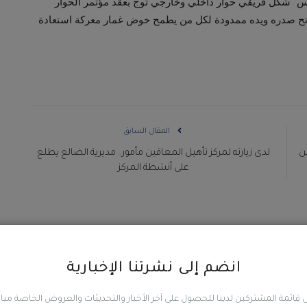
س "شكل فريقي حوار داخلي وخارجي توج بعقد مؤتمر الحوار
فاتح صدره ويده ممدودة لكل من يطمح خوض غمار معركة استعادة
المقال السابق
بن
لدى زيارته لمركز تأهيل المعاقين مأمور.. مديرية الضالع يطلع
على أنشطة المركز
0
0
0
انضم إلى نشرتنا الإخبارية
 قائمة المشتركين لدينا للحصول على آخر الأخبار والتحديثات والعروض الخاصة مب