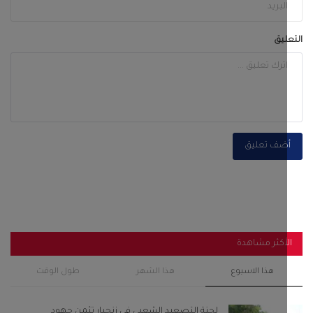
أكثر مشاهدة
هذا الاسبوع
هذا الشهر
طول الوقت
لجنة التصعيد الشعبي في زنجبار تثمن جهود
المواطنين والتجار...
أغسطس 6, 2026
0
121
قصة المرأة التي اذلت الحجاج بن يوسف وزواجها من
الخليفة...
سبتمبر 28, 2022
0
119
رئيس انتقالي أحور والسلطة المحلية يفتتحان مجمع
الزهراء...