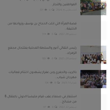
سبتمبر 29, 2025
0
105
باكريت والجفري وبن عفرار يشهدون اختتام فعاليات
مهرجان شباب...
فبراير 13, 2025
0
104
استنفار في صنعاء عقب قيام مليشيا الحوثي باعتقال 8
من مشائخ...
سبتمبر 22, 2022
0
97
بعونا على
Twitter
Facebook
Telegram
Instagram