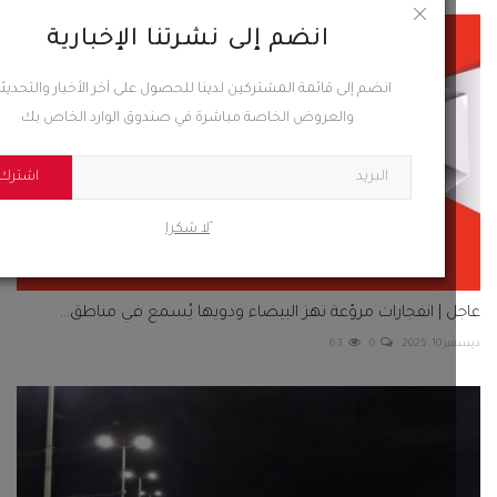
انضم إلى نشرتنا الإخبارية
 | انفجارات مروّعة تهز البيضاء ودويها يُسمع في مناطق...
انضم إلى قائمة المشتركين لدينا للحصول على آخر الأخبار والتحديثات
 2025
0
63
والعروض الخاصة مباشرة في صندوق الوارد الخاص بك
اشترك
ًلا شكرا
ا السبب..غضب يسود الشارع في عدن ومنصات التواصل
تماعي
202
0
76