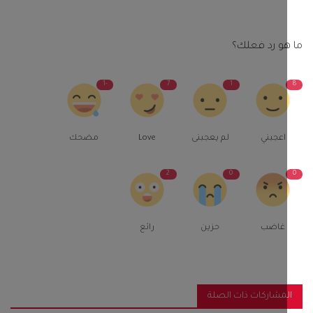
و رد فعلك؟
-1
7
1
اعجبني
لم يعجبنى
Love
مضحك
2
0
غاضب
حزين
رائع
مشاركات ذات الصلة