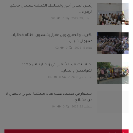
رئيس انتقالي أحور والسلطة المحلية يفتتحان مجمع
الزهراء...
سبتمبر 29, 2025
0
103
باكريت والجفري وبن عفرار يشهدون اختتام فعاليات
مهرجان شباب...
فبراير 13, 2025
0
102
لجنة التصعيد الشعبي في زنجبار تثمن جهود
المواطنين والتجار...
أغسطس 6, 2026
0
102
استنفار في صنعاء عقب قيام مليشيا الحوثي باعتقال 8
من مشائخ...
سبتمبر 22, 2022
0
94