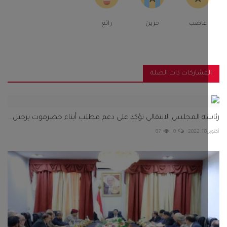
غاضب
حزين
رائع
مشاركات ذات الصلة
ة المجلس الانتقالي تؤكد على دعم مطلب أبناء حضرموت برحيل...
2
0
87