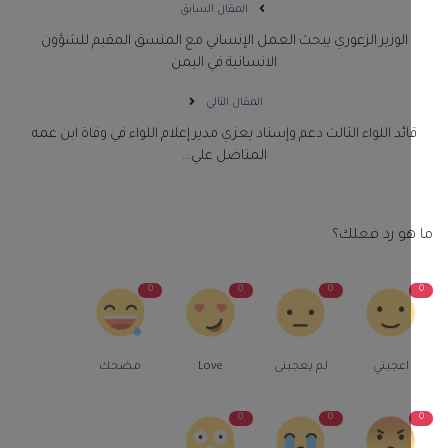
المقال السابق
الوزير الزعوري يبحث العمل الإنساني مع المنسق المقيم للشؤون
الانسانية في اليمن
المقال التالي
ائد اللواء الثالث دعم وإسناد يعزي مدير إعلام اللواء في وفاة ابن عمه
المناضل علي...
و رد فعلك؟
0
0
0
اعجبني
لم يعجبنى
Love
مضحك
0
0