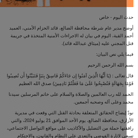
مجتمع مدني
 اليوم - خاص
 مدير عام شرطة محافظة الضالع، قائد الحزام الأمني، العميد
معرض الصور
 القبة، اليوم في بيان له الاجراءات الأمنية المتخذة في جريمة
المجني عليه (ميثاق عبدالله قائد).
 يلي نص البيان:
الله الرحمن الرحيم
الى : (يَا أَيُّهَا الَّذِينَ آمَنُوا إِن جَاءَكُمْ فَاسِقٌ بِنَبَإٍ فَتَبَيَّنُوا أَن تُصِيبُوا
ًا بِجَهَالَةٍ فَتُصْبِحُوا عَلَىٰ مَا فَعَلْتُمْ نَادِمِينَ) صدق الله العظيم
د لله رب العالمين والصلاة والسلام على خاتم المرسلين سيدنا
 وعلى آله وصحبه أجمعين.
 إيضاح الحقائق المتعلقة بحادثة القتل التي وقعت في مديرية
الأزارق، محافظة الضالع، يوم الأحد الموافق 21 يوليو 2024، والتي
تها حملة من التضليل والأكاذيب على مواقع التواصل الاجتماعي،
 لاثارة الفوضى والتعدي على النظام والقانون، والاحتكام