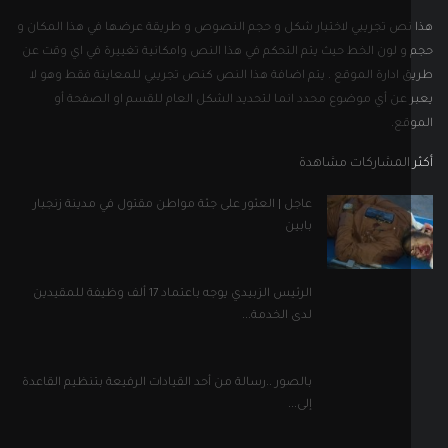
نص تجريبي لاختبار شكل و حجم النصوص و طريقة عرضها في هذا المكان و
و لون الخط حيث يتم التحكم في هذا النص وامكانية تغييرة في اي وقت عن
 ادارة الموقع . يتم اضافة هذا النص كنص تجريبي للمعاينة فقط وهو لا
 عن أي موضوع محدد انما لتحديد الشكل العام للقسم او الصفحة أو
قع.
 المشاركات مشاهدة
عاجل | العثور على جثة مواطن مقتول في مدينة زنجبار
بابين
الرئيس الزبيدي يوجه باعتماد 17 ألف وظيفة للمقيدين
لدى الخدمة...
بالصور ..رسالة من أحد القيادات الرفيعة بتنظيم القاعدة
إلى...