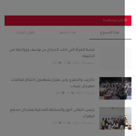
أكثر مشاهدة
هذا الاسبوع
هذا الشهر
طول الوقت
قصة المرأة التي اذلت الحجاج بن يوسف وزواجها من
الخليفة...
سبتمبر 28, 2022
0
120
باكريت والجفري وبن عفرار يشهدون اختتام فعاليات
مهرجان شباب...
فبراير 13, 2025
0
103
رئيس انتقالي أحور والسلطة المحلية يفتتحان مجمع
الزهراء...
سبتمبر 29, 2025
0
103