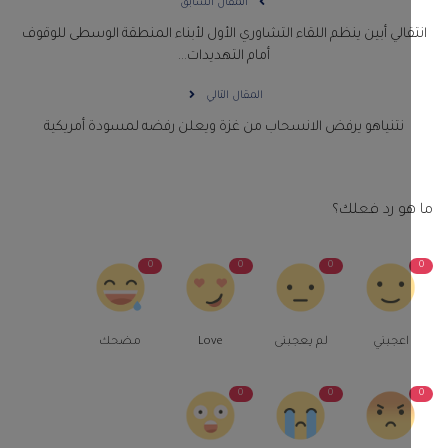
المقال السابق
قالي أبين ينظم اللقاء التشاوري الأول لأبناء المنطقة الوسطى للوقوف
أمام التهديدات...
المقال التالي
نتنياهو يرفض الانسحاب من غزة ويعلن رفضه لمسودة أمريكية
و رد فعلك؟
0
0
0
اعجبني
لم يعجبنى
Love
مضحك
0
0