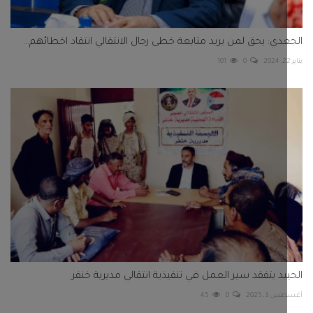
دي: يحق لمن يريد متابعة خطى رجال الانتقالي انتقاد اخطائهم...
101
0
يد يتفقد سير العمل في تنفيذية انتقالي مديرية خنفر
3, 2025
0
45