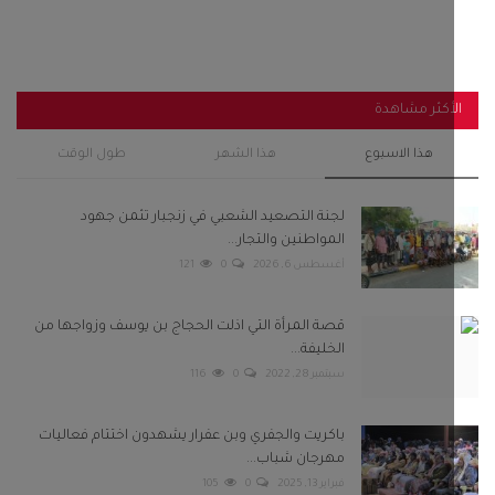
أكثر مشاهدة
هذا الاسبوع
هذا الشهر
طول الوقت
لجنة التصعيد الشعبي في زنجبار تثمن جهود
المواطنين والتجار...
أغسطس 6, 2026
0
121
قصة المرأة التي اذلت الحجاج بن يوسف وزواجها من
الخليفة...
سبتمبر 28, 2022
0
116
باكريت والجفري وبن عفرار يشهدون اختتام فعاليات
مهرجان شباب...
فبراير 13, 2025
0
105