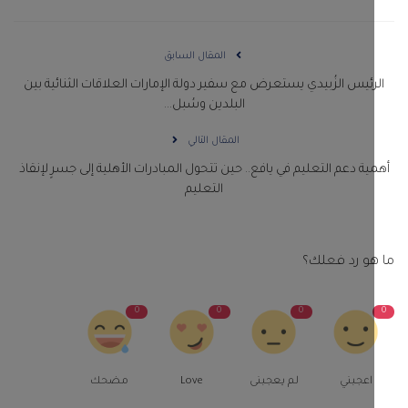
المقال السابق
رئيس الزُبيدي يستعرض مع سفير دولة الإمارات العلاقات الثنائية بين
البلدين وسُبل...
المقال التالي
ية دعم التعليم في يافع.. حين تتحول المبادرات الأهلية إلى جسرٍ لإنقاذ
التعليم
و رد فعلك؟
0
0
0
اعجبني
لم يعجبنى
Love
مضحك