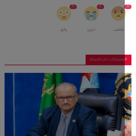
0
0
غاضب
حزين
رائع
مشاركات ذات الصلة