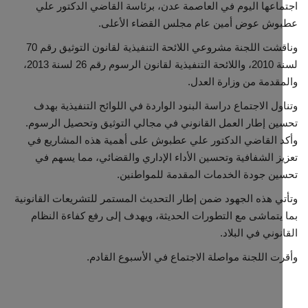
اعها اليوم في العاصمة عدن، برئاسة القاضي الدكتور علي
وش عوض أمين عام مجلس القضاء الأعلى.
مجتمع مدني
وناقشت اللجنة مشروعي اللائحة التنفيذية لقانون التوثيق رقم 70
لسنة 2010، واللائحة التنفيذية لقانون الرسوم رقم 26 لسنة 2013،
معرض الصور
قدمة من وزارة العدل.
ول الاجتماع دراسة البنود الواردة في اللوائح التنفيذية بهدف
ن إطار العمل القانوني في مجالي التوثيق وتحصيل الرسوم.
 القاضي الدكتور علي عطبوش على أهمية هذه المشاريع في
ز الشفافية وتحسين الأداء الإداري والقضائي، مما يسهم في
ن جودة الخدمات المقدمة للمواطنين.
ي هذه الجهود ضمن إطار التحديث المستمر للتشريعات القانونية
يتماشى مع التطورات الحديثة، ويهدف إلى رفع كفاءة النظام
نوني في البلاد.
ت اللجنة مواصلة الاجتماع في الأسبوع القادم.