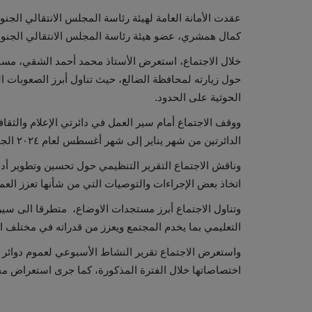
عقدت الأمانة العامة لهيئة رئاسة المجلس الانتقالي الجنو
كمال همشري، عضو هيئة رئاسة المجلس الانتقالي الجنوبي، ا
خلال الاجتماع، استعرض الأستاذ محمد أحمد الشقي، مساعد 
حول زيارته لمحافظة الضالع، حيث تناول أبرز الصعوبات 
الحوثية على الحدود.
ووقف الاجتماع أمام سير العمل في دائرتي الإعلام والثقافة
الدائرتين من شهر يناير إلى شهر أغسطس لعام ٢٠٢٤ الجاري.
اتخاذ بعض الإجراءات والتوصيات التي من شأنها تعزز الع
وتناول الاجتماع أبرز مستجدات الاوضاع، متطرقا الى سير
التعليمي بما يخدم المجتمع ويعزز من قدراته في مختلف 
واستعرض الاجتماع تقرير النشاط الأسبوعي لعموم دوائر ا
اختصاصاتها خلال الفترة المذكورة، كما جرى استعراض محض