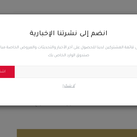
المقال السابق
انضم إلى نشرتنا الإخبارية
لحج.. الحزام الأمني والمشتركة الجنوبية تكسر زحف الحوثي
وتكبده خسائر كبيرة في عهامه
 قائمة المشتركين لدينا للحصول على آخر الأخبار والتحديثات والعروض الخاصة مب
صندوق الوارد الخاص بك
اشت
0
0
0
ًلا شكرا
ضحك
غاضب
حزين
رائع