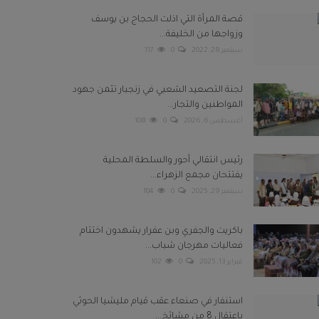
قصة المرأة التي اذلت الحجاج بن يوسف
وزواجها من الخليفة...
سبتمبر 28, 2022
0
117
لجنة التصعيد الشعبي في زنجبار تثمن جهود
المواطنين والتجار...
أغسطس 6, 2026
0
108
رئيس انتقالي أحور والسلطة المحلية
يفتتحان مجمع الزهراء...
سبتمبر 29, 2025
0
104
باكريت والجفري وبن عفرار يشهدون اختتام
فعاليات مهرجان شباب...
فبراير 13, 2025
0
102
استنفار في صنعاء عقب قيام مليشيا الحوثي
باعتقال 8 من مشائخ...