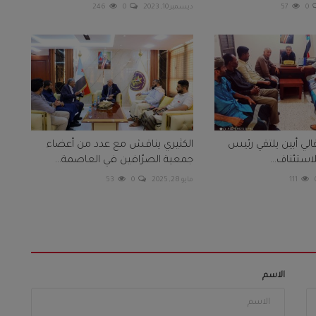
0
57
ديسمبر 10, 2023
0
246
الي أبين يلتقي رئيس
الكثيري يناقش مع عدد من أعضاء
لاستئناف...
جمعية الصرّافين في العاصمة...
111
مايو 28, 2025
0
53
الاسم