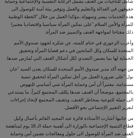
 للناجيات من العنف يشمل الرعاية النفسية والإجتماعية وحماية
هن في العدالة والتعليم والعمل وتوفير بيئة آمنة للوصول الى
الخدمات بيسر وسهولة..مؤكدا العمل من خلال "الخطة الوطنية
أة والأمن السلام "على تمكين المرأة سياسيا واقتصاديا معتبرا
مفتاحا لمواجهة العنف والتمييز ضد المرأة.
ب الزعوري في ختام كلمته، عن شكره لجهود صندوق الأمم
حدة للسكان وكل المانحين في دعم قضايا المرأة وتحقيق
اية لها بما يضمن التصدي لكل أشكال العنف التي تُمارس ضدها.
هته أكد مدير صندوق الأمم المتحدة للسكان بعدن السيد "جان
"على ضرورة العمل من أجل تمكين المرأة لتحقيق تنمية
امة، معتبراً أن أمن وحماية المرأة شي أساسي للنهوض
جتمع، موضحاً أن العنف ضدها يكلف المجتمع كثيراً، ما يستدعي
حملة للتوعية بمخاطر العنف، وتثقيف المجتمع لإتخاذ إجراءات
ير التغيير الإجتماعي نحو الأفضل.
انبها أشارت الأستاذة فائزة عبد المجيد القائم بأعمال وكيل
قطاع التنمية الإجتماعية بالوزارة الى أهمية حملة الـ 16 يوم لمناهضة
ف ضد المرأة للوصول الى حلول ومعالجات تضمن أمن وحماية