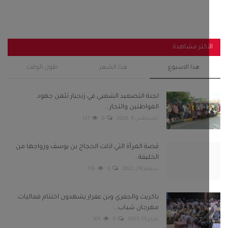
أغسطس 6, 2026
0
121
قصة المرأة التي اذلت الحجاج بن يوسف وزواجها من
الخليفة...
سبتمبر 28, 2022
0
116
باكريت والجفري وبن عفرار يشهدون اختتام فعاليات
مهرجان شباب...
فبراير 13, 2025
0
105
رئيس انتقالي أحور والسلطة المحلية يفتتحان مجمع
الزهراء...
سبتمبر 29, 2025
0
105
استنفار في صنعاء عقب قيام مليشيا الحوثي باعتقال 8
من مشائخ...
سبتمبر 22, 2022
0
98