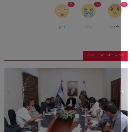
0
0
غاضب
حزين
رائع
مشاركات ذات الصلة