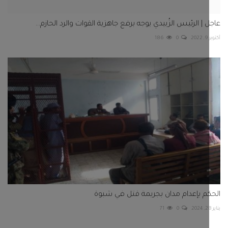
م بإعدام مدان بجريمة قتل في شبوة
71
0
تعليقات
تعليقات FACEBOOK
م
د