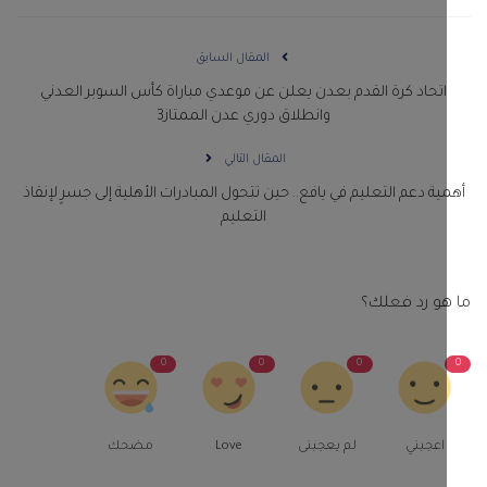
المقال السابق
اتحاد كرة القدم بعدن يعلن عن موعدي مباراة كأس السوبر العدني
وانطلاق دوري عدن الممتاز3
المقال التالي
ية دعم التعليم في يافع.. حين تتحول المبادرات الأهلية إلى جسرٍ لإنقاذ
التعليم
و رد فعلك؟
0
0
0
اعجبني
لم يعجبنى
Love
مضحك