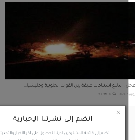
.. اندلاع اشتباكات عنيفة بين القوات الجنوبية ومليشيا...
93
0
انضم إلى نشرتنا الإخبارية
 مروري مؤلم يؤدي بحياة شاب على الطريق الرابط بين شبام...
256
0
انضم إلى قائمة المشتركين لدينا للحصول على آخر الأخبار والتحديثات