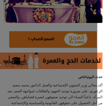
ثقافة وفن
اقتصاد
التقارير والحوارات
مؤسسة حدث اليوم
الطقس
صحة
 اليوم/خاص
العالمية
معالي وزير الشؤون الإجتماعية والعمل الدكتور محمد سعيد
وري، على ضرورة توحيد الجهود والطاقات لمواجهة العنف ضد
منصة حرة
أة، داعياً النساء الى توحيد صفوفهن لنصرة قضاياهن، والسعي
جل الحصول على حقوقهن القانونية والسياسية والإجتماعية.
تكنولوجيا وسيارات