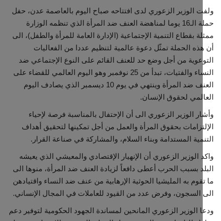
 الوزير الزعوري لدى افتتاحه صباح اليوم بالعاصمة عدن، حفل
حملة الـ16 يوما لمناهضة العنف ضد المرأة الذي تنظمه الوزارة
مجتمع مدني
ة بقطاع التنمية الإجتماعية (الإدارة العامة للمرأة والطفل)، الى
ذه الحملة تمثّل دعوة عالمية لتنظيم عددا من الفعاليات
معرض الصور
عوية من أجل وضع حد للعنف القائم على النوع الإجتماعي ضد
النساء والفتيات، تبدأ من 25 نوفمبر وهو اليوم العالمي للقضاء على
العنف ضد المرأة وينتهي في يوم 10 ديسمبر الذي يصادف اليوم
لمي لحقوق الإنسان.
ر الوزير الزعوري الى أن الإحتفال بالمناسبة فرصة لإحياء
تزامات بحقوق المرأة والعمل من أجل تمكينها لتحقيق أهداف
مية المستدامة وبناء السلام، والمشاركة في صناعة القرار.
 الوزير الزعوري أن الإنهيار الإقتصادي والمعيشي الذي يعيشه
د بسبب الحرب أعطى دافعاً لزيادة العنف ضد المرأة، منوها الى
قوم به المليشيا الحوثية الإرهابية من عنف ضد النساء واقتيادهن
السجون، وفرض عدد من القيود للعاملات في المجال الإنساني.
 الوزير الزعوري المانحين لمساندة الجهود الحكومية لتوفير دعم