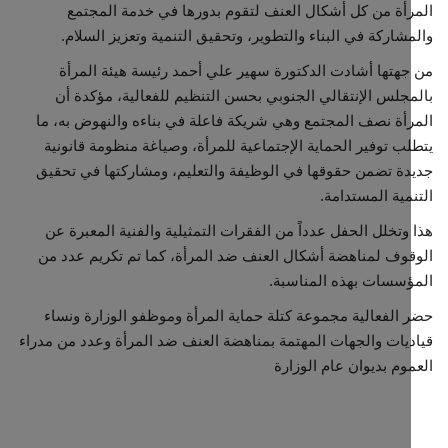
أة من كل أشكال العنف لتقوم بدورها في خدمة المجتمع
شاركة في البناء والتطوير، وتحقيق التنمية وتعزيز السلام.
هتها أشادت الدكتورة سهير علي أحمد رئيسة هيئة المرأة
جلس الإنتقالي الجنوبي بحسن التنظيم للفعالية، مؤكدة أن
أة نصف المجتمع وهي شريكة فاعلة في بناءه والنهوض به، ما
ب توفير الحماية الإجتماعية للمرأة، وصياغة منظومة قانونية
ة تضمن حقوقها في الوظيفة والتعليم، ومشاركتها في تحقيق
مية المستدامة.
وتخلل الحفل عدداً من الفقرات التمثيلية والفنية المعبرة عن
وف لمناهضة أشكال العنف ضد المرأة، كما تم تكريم عدد من
سسات بهذه المناسبة.
الفعالية مجموعة كتلة حماية المرأة وموظفو الوزارة ونساء
يات والجهات المهتمة بمناهضة العنف ضد المرأة وعدد من مدراء
وم بديوان عام الوزارة