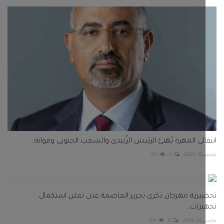
الي المهرة يُهنئ الرئيس الزُبيدي والشعب الجنوبي وقواته...
202
0
52
رية مهرجان ذكرى تحرير العاصمة عدن تعلن استكمال
زات...
20
0
69