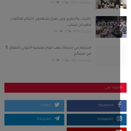
سبتمبر 29, 2025
0
105
باكريت والجفري وبن عفرار يشهدون اختتام فعاليات
مهرجان شباب...
فبراير 13, 2025
0
104
استنفار في صنعاء عقب قيام مليشيا الحوثي باعتقال 8
من مشائخ...
سبتمبر 22, 2022
0
97
بعونا على
Twitter
Facebook
Telegram
Instagram