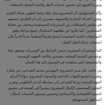
ه الحيوي في تحسين خدمات النقل والبنية التحتية بالمنطقة.
 المسؤولون أن المشروع يمثل نقلة نوعية لتطوير شبكة الطرق
يز الحركة التجارية والتنموية، مشيرين إلى أن الطريق سيسهم
قليص المسافات بين المديريات المستفيدة ويخفف من معاناة
افرين. كما عبّروا عن تطلعهم لاستكمال جميع مراحله وفق
اصفات الفنية المعتمدة ليصبح طريقاً إسفلتياً حديثاً قادراً على
عاب حركة النقل الثقيل.
أوضحو أن المشروع سيعزز الترابط بين المديريات ويحقق نقلة
ة في التنمية المحلية، مشيدين بتكاتف الجهود الرسمية
جتمعية التي ساهمت في الوصول إلى هذا الإنجاز.
انبه، عبّر مدير المشروع، المهندس محمد القيدعي، عن شكره
يره لجميع الجهات الداعمة والممولة للمشروع، مؤكداً التزام
ة المنفذة ،ودعا القيدعي إلى مواصلة الدعم الحكومي وتعزيز
اون المجتمعي لإكمال المشروع، مشيراً إلى أهميته في تحقيق
مية الاقتصادية والاجتماعية وتحسين مستوى الخدمات لسكان
اطق المستهدفة.