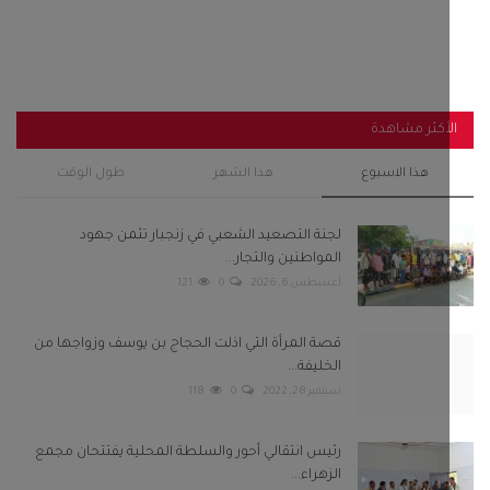
أكثر مشاهدة
هذا الاسبوع
هذا الشهر
طول الوقت
لجنة التصعيد الشعبي في زنجبار تثمن جهود
المواطنين والتجار...
أغسطس 6, 2026
0
121
قصة المرأة التي اذلت الحجاج بن يوسف وزواجها من
الخليفة...
سبتمبر 28, 2022
0
118
رئيس انتقالي أحور والسلطة المحلية يفتتحان مجمع
الزهراء...