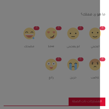
و رد فعلك؟
0
0
0
اعجبني
لم يعجبنى
Love
مضحك
0
0
غاضب
حزين
رائع
مشاركات ذات الصلة