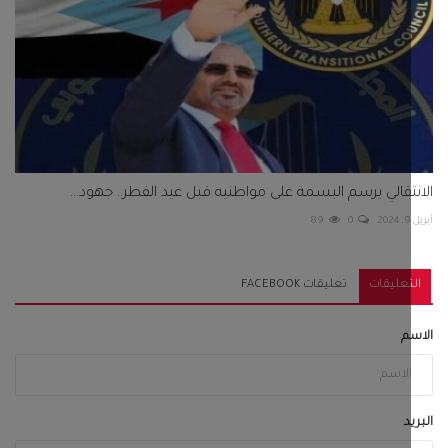
تقالي يرسم البسمة على مواطنيه قبل عيد الفطر.. جهود...
89
0
تعليقات
تعليقات FACEBOOK
م
د