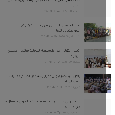
قصة المرأة التي اذلت الحجاج بن يوسف وزواجها من
الخليفة...
سبتمبر 28, 2022
0
116
لجنة التصعيد الشعبي في زنجبار تثمن جهود
المواطنين والتجار...
أغسطس 6, 2026
0
106
رئيس انتقالي أحور والسلطة المحلية يفتتحان مجمع
الزهراء...
سبتمبر 29, 2025
0
104
باكريت والجفري وبن عفرار يشهدون اختتام فعاليات
مهرجان شباب...
فبراير 13, 2025
0
102
استنفار في صنعاء عقب قيام مليشيا الحوثي باعتقال 8
من مشائخ...
سبتمبر 22, 2022
0
94