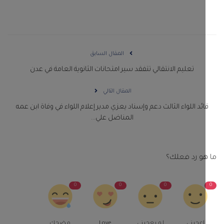
المقال السابق
تعليم الانتقالي تتفقد سير امتحانات الثانوية العامة في عدن
المقال التالي
ائد اللواء الثالث دعم وإسناد يعزي مدير إعلام اللواء في وفاة ابن عمه
المناضل علي...
و رد فعلك؟
0
0
0
اعجبني
لم يعجبنى
Love
مضحك