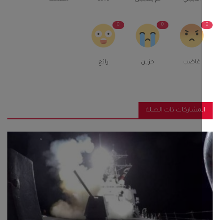
0
0
غاضب
حزين
رائع
مشاركات ذات الصلة