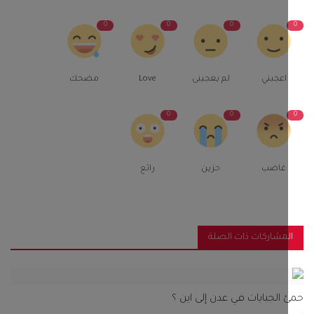
0
0
0
اعجبني
لم يعجبنى
Love
مضحك
0
0
غاضب
حزين
رائع
مشاركات ذات الصلة
الجبايات في عدن إلى اين ؟