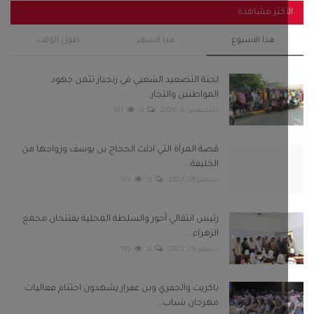
أكثر مشاهدة
هذا الاسبوع
هذا الشهر
طول الوقت
لجنة التصعيد الشعبي في زنجبار تثمن جهود
المواطنين والتجار...
أغسطس 6, 2026
0
121
قصة المرأة التي اذلت الحجاج بن يوسف وزواجها من
الخليفة...
سبتمبر 28, 2022
0
119
رئيس انتقالي أحور والسلطة المحلية يفتتحان مجمع
الزهراء...
سبتمبر 29, 2025
0
105
باكريت والجفري وبن عفرار يشهدون اختتام فعاليات
مهرجان شباب...