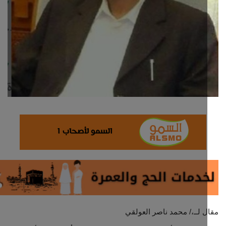
ثقافة وفن
اقتصاد
التقارير والحوارات
مؤسسة حدث اليوم
الطقس
صحة
العالمية
منصة حرة
 لــ،/ محمد ناصر العولقي
تكنولوجيا وسيارات