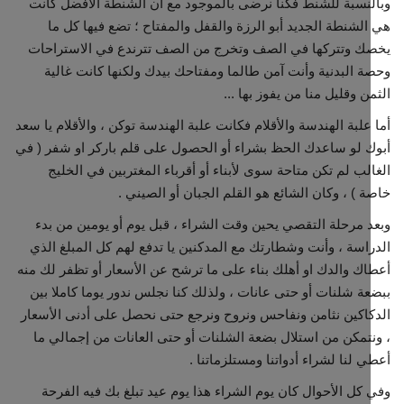
نسبة للشنط فكنا نرضى بالموجود مع أن الشنطة الأفضل كانت
لشنطة الجديد أبو الرزة والقفل والمفتاح ؛ تضع فيها كل ما
 وتتركها في الصف وتخرج من الصف تترندع في الاستراحات
 البدنية وأنت آمن طالما ومفتاحك بيدك ولكنها كانت غالية
ن وقليل منا من يفوز بها ...
علبة الهندسة والأقلام فكانت علبة الهندسة توكن ، والأقلام يا سعد
 لو ساعدك الحظ بشراء أو الحصول على قلم باركر او شفر ( في
لب لم تكن متاحة سوى لأبناء أو أقرباء المغتربين في الخليج
 ) ، وكان الشائع هو القلم الجبان أو الصيني .
 مرحلة التقصي يحين وقت الشراء ، قبل يوم أو يومين من بدء
اسة ، وأنت وشطارتك مع المدكنين يا تدفع لهم كل المبلغ الذي
ك والدك او أهلك بناء على ما ترشح عن الأسعار أو تظفر لك منه
ة شلنات أو حتى عانات ، ولذلك كنا نجلس ندور يوما كاملا بين
اكين نثامن ونفاحس ونروح ونرجع حتى نحصل على أدنى الأسعار
تمكن من استلال بضعة الشلنات أو حتى العانات من إجمالي ما
 لنا لشراء أدواتنا ومستلزماتنا .
كل الأحوال كان يوم الشراء هذا يوم عيد تبلغ بك فيه الفرحة