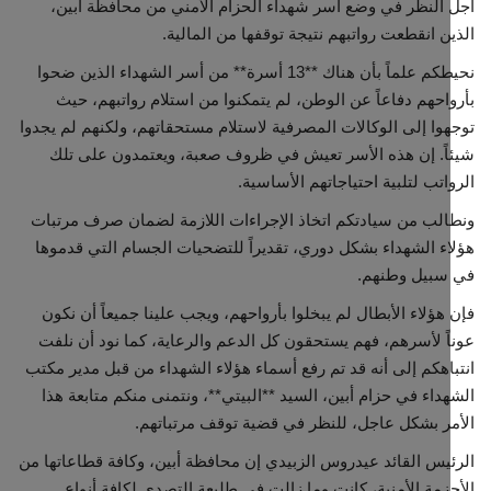
النظر في وضع أسر شهداء الحزام الأمني من محافظة أبين،
ن انقطعت رواتبهم نتيجة توقفها من المالية.
نحيطكم علماً بأن هناك **13 أسرة** من أسر الشهداء الذين ضحوا
احهم دفاعاً عن الوطن، لم يتمكنوا من استلام رواتبهم، حيث
وا إلى الوكالات المصرفية لاستلام مستحقاتهم، ولكنهم لم يجدوا
ً. إن هذه الأسر تعيش في ظروف صعبة، ويعتمدون على تلك
اتب لتلبية احتياجاتهم الأساسية.
لب من سيادتكم اتخاذ الإجراءات اللازمة لضمان صرف مرتبات
ء الشهداء بشكل دوري، تقديراً للتضحيات الجسام التي قدموها
سبيل وطنهم.
هؤلاء الأبطال لم يبخلوا بأرواحهم، ويجب علينا جميعاً أن نكون
ً لأسرهم، فهم يستحقون كل الدعم والرعاية، كما نود أن نلفت
اهكم إلى أنه قد تم رفع أسماء هؤلاء الشهداء من قبل مدير مكتب
داء في حزام أبين، السيد **البيتي**، ونتمنى منكم متابعة هذا
ر بشكل عاجل، للنظر في قضية توقف مرتباتهم.
يس القائد عيدروس الزبيدي إن محافظة أبين، وكافة قطاعاتها من
زمة الأمنية، كانت وما زالت في طليعة التصدي لكافة أنواع