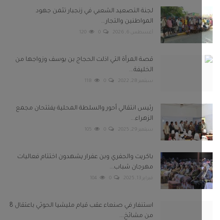
لجنة التصعيد الشعبي في زنجبار تثمن جهود
المواطنين والتجار...
أغسطس 6, 2026
0
120
قصة المرأة التي اذلت الحجاج بن يوسف وزواجها من
الخليفة...
سبتمبر 28, 2022
0
118
رئيس انتقالي أحور والسلطة المحلية يفتتحان مجمع
الزهراء...
سبتمبر 29, 2025
0
105
باكريت والجفري وبن عفرار يشهدون اختتام فعاليات
مهرجان شباب...
فبراير 13, 2025
0
104
استنفار في صنعاء عقب قيام مليشيا الحوثي باعتقال 8
من مشائخ...