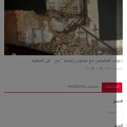
ت للتضامن مع منكوبي إعصار ” تيج “ في المهرة
2
0
182
تعليقات
تعليقات FACEBOOK
م
د