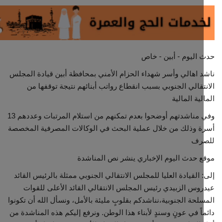
مجتمع مدني
معرض الصور
اليوم - أبين - خاص
 اهالي وأسر شهداء الحزام الأمني بمحافظة أبين قيادة المجلس
تقالي الجنوبي بسبب انقطاع رواتب أبنائهم نتيجة توقفها من
لية المالية
وفي مناشدتهم أوضحوا بعدم تمكنهم من استلام المرتبات وعددهم 13
 وذلك من خلال عملية البحث في الوكالات المصرفية المخصصة
رف
 حدث اليوم الإخباري ينشر نص المناشدة
 القيادة العليا للمجلس الانتقالي الجنوبي ممثلة بالرئيس القائد
وس الزبيدي رئيس المجلس الانتقالي القائد الأعلى للقوات
لحة الجنوبية،نناشدكم بقلوبٍ مليئة بالأمل، ونسأل الله أن تكونوا
اً في عونٍ وسندٍ لأبناء هذا الوطن. ونرفع إليكم هذه المناشدة من