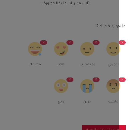
ثلاث مديريات عالية الخطورة...
و رد فعلك؟
0
0
0
اعجبني
لم يعجبنى
Love
مضحك
0
0
غاضب
حزين
رائع