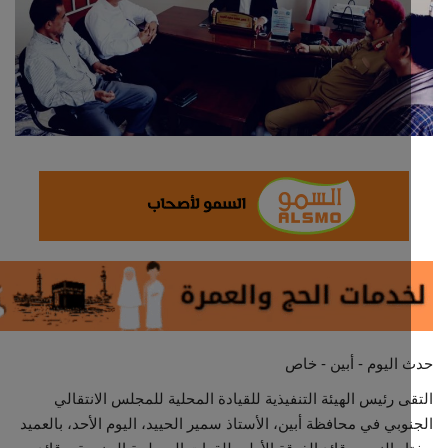
ثقافة وفن
اقتصاد
التقارير والحوارات
مؤسسة حدث اليوم
الطقس
صحة
العالمية
اليوم - أبين - خاص
منصة حرة
ى رئيس الهيئة التنفيذية للقيادة المحلية للمجلس الانتقالي
وبي في محافظة أبين، الأستاذ سمير الحييد، اليوم الأحد، بالعميد
تكنولوجيا وسيارات