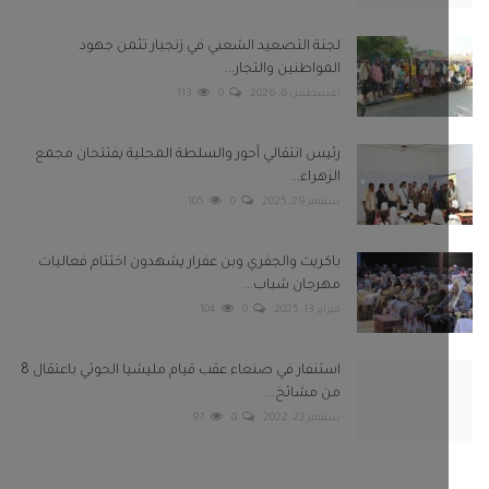
باكريت والجفري وبن عفرار يشهدون اختتام فعاليات
مهرجان شباب...
فبراير 13, 2025
0
104
استنفار في صنعاء عقب قيام مليشيا الحوثي باعتقال 8
من مشائخ...
سبتمبر 22, 2022
0
97
بعونا على
Twitter
Facebook
Telegram
Instagram
Youtube