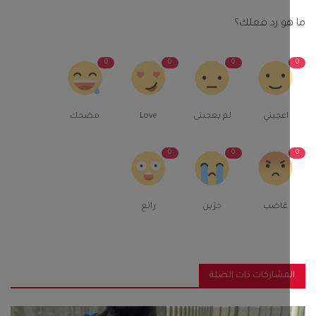
و رد فعلك؟
0
0
0
اعجبني
لم يعجبنى
Love
مضحك
0
0
غاضب
حزين
رائع
مشاركات ذات الصلة