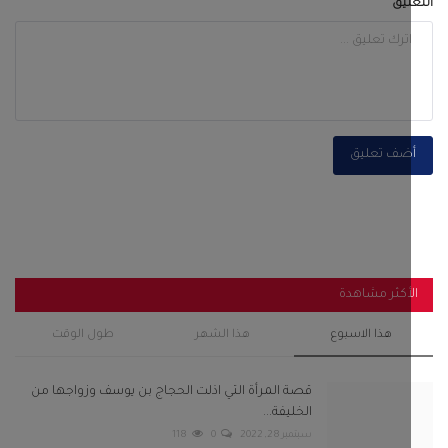
أكثر مشاهدة
هذا الاسبوع
هذا الشهر
طول الوقت
قصة المرأة التي اذلت الحجاج بن يوسف وزواجها من
الخليفة...
سبتمبر 28, 2022
0
118
لجنة التصعيد الشعبي في زنجبار تثمن جهود
المواطنين والتجار...
أغسطس 6, 2026
0
113
رئيس انتقالي أحور والسلطة المحلية يفتتحان مجمع
الزهراء...
سبتمبر 29, 2025
0
105