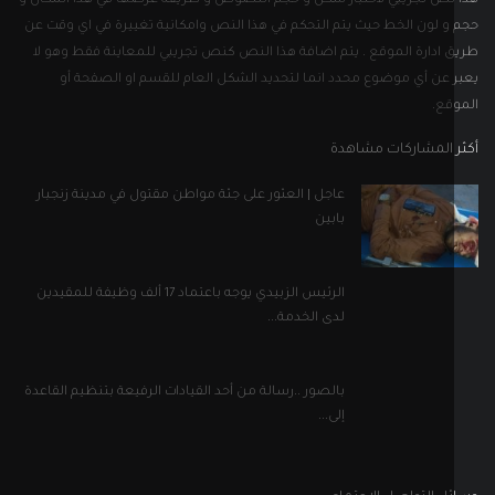
نص تجريبي لاختبار شكل و حجم النصوص و طريقة عرضها في هذا المكان و
و لون الخط حيث يتم التحكم في هذا النص وامكانية تغييرة في اي وقت عن
 ادارة الموقع . يتم اضافة هذا النص كنص تجريبي للمعاينة فقط وهو لا
 عن أي موضوع محدد انما لتحديد الشكل العام للقسم او الصفحة أو
قع.
 المشاركات مشاهدة
عاجل | العثور على جثة مواطن مقتول في مدينة زنجبار
بابين
الرئيس الزبيدي يوجه باعتماد 17 ألف وظيفة للمقيدين
لدى الخدمة...
بالصور ..رسالة من أحد القيادات الرفيعة بتنظيم القاعدة
إلى...