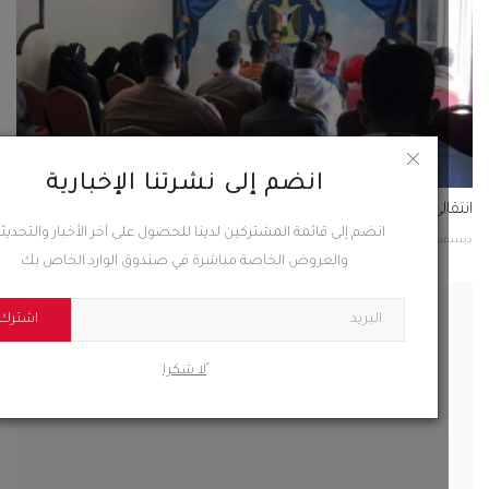
انضم إلى نشرتنا الإخبارية
انضم إلى قائمة المشتركين لدينا للحصول على آخر الأخبار والتحديثات
والعروض الخاصة مباشرة في صندوق الوارد الخاص بك
اشترك
كمة تقضي بمخاطبة الانتربول لإحضار المتهمين بقضية
اب...
ًلا شكرا
2022
0
542