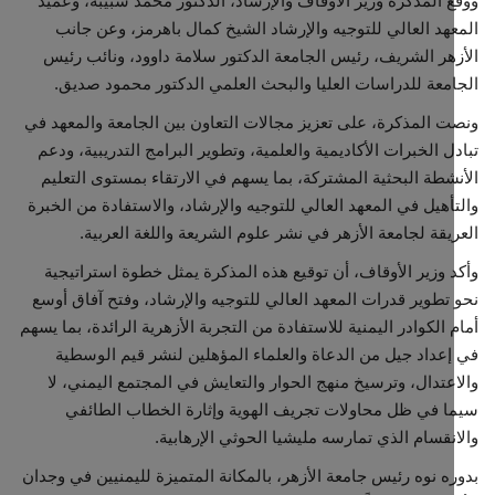
ع المذكرة وزير الأوقاف والإرشاد، الدكتور محمد شبيبة، وعميد
هد العالي للتوجيه والإرشاد الشيخ كمال باهرمز، وعن جانب
مجتمع مدني
هر الشريف، رئيس الجامعة الدكتور سلامة داوود، ونائب رئيس
معة للدراسات العليا والبحث العلمي الدكتور محمود صديق.
معرض الصور
 المذكرة، على تعزيز مجالات التعاون بين الجامعة والمعهد في
ل الخبرات الأكاديمية والعلمية، وتطوير البرامج التدريبية، ودعم
شطة البحثية المشتركة، بما يسهم في الارتقاء بمستوى التعليم
أهيل في المعهد العالي للتوجيه والإرشاد، والاستفادة من الخبرة
يقة لجامعة الأزهر في نشر علوم الشريعة واللغة العربية.
 وزير الأوقاف، أن توقيع هذه المذكرة يمثل خطوة استراتيجية
تطوير قدرات المعهد العالي للتوجيه والإرشاد، وفتح آفاق أوسع
 الكوادر اليمنية للاستفادة من التجربة الأزهرية الرائدة، بما يسهم
عداد جيل من الدعاة والعلماء المؤهلين لنشر قيم الوسطية
عتدال، وترسيخ منهج الحوار والتعايش في المجتمع اليمني، لا
 في ظل محاولات تجريف الهوية وإثارة الخطاب الطائفي
نقسام الذي تمارسه مليشيا الحوثي الإرهابية.
ه نوه رئيس جامعة الأزهر، بالمكانة المتميزة لليمنيين في وجدان