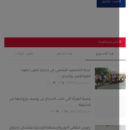
لجنة التصعيد الشعبي في زنجبار تثمن جهود
المواطنين والتجار...
أغسطس 6, 2026
0
121
قصة المرأة التي اذلت الحجاج بن يوسف وزواجها من
الخليفة...
سبتمبر 28, 2022
0
119
رئيس انتقالي أحور والسلطة المحلية يفتتحان مجمع
الزهراء...
سبتمبر 29, 2025
0
105
باكريت والجفري وبن عفرار يشهدون اختتام فعاليات
مهرجان شباب...
فبراير 13, 2025
0
104
استنفار في صنعاء عقب قيام مليشيا الحوثي باعتقال 8
من مشائخ...