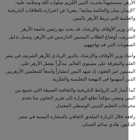
هر..مستشهداً بحديث النبي الكريم صلوات الله وسلامه عليه:
يمان يمان والحكمة يمانية”..معربا عن اعتزازه بالعلاقات التاريخية
لمية التي تربط الأزهر باليمن.
 وزير الأوقاف والإرشاد، قد بحث مع رئيس جامعة الأزهر
يف، أوضاع الطلاب اليمنيين الدارسين في الأزهر، وسبل تذليل
وبات التي قد تواجههم.
د وزير الأوقاف والإرشاد، بالدور الريادي للأزهر الشريف في نشر
م والمعرفة على مستوى العالم، مذكّراً بفضل الأزهر على
نيين عبر العقود، إذ شهد اليمن انتشاراً واسعاً للمعلمين الأزهريين
ن أسهموا في النهضة التعليمية والفكرية.
أشار إلى الروابط التاريخية والثقافية العميقة التي تجمع بين
ن ومصر..مؤكداً تطلع الوزارة إلى تعزيز التعاون بما يخدم
ات التعليم الديني الوسطي المعتدل.
ه خلال الزيارة الملحق الثقافي بالسفارة اليمنية في مصر
تور، هادي سالم الصبان.