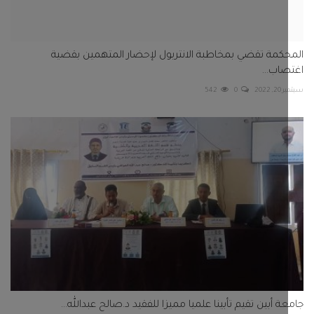
ة أبين تقيم تأبينا علميا مميزا للفقيد د.صالح عبدالله...
 2024
0
63
تعليقات
تعليقات FACEBOOK
م
د