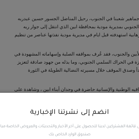
 وجماهير شعبنا في الجنوب، رحيل المناضل الجسور حسين عبدربه
لجنوبي بمديرية مودية بمحافظة ابين الذي انتقل إلى جوار ربه
رهابية استهدفته قبل ايام في مديرية مودية نفذتها عناصر من تنظيم
بين والجنوب، فقد عُرف بمواقفه الصلبة وإسهاماته المشهودة في
زة في الحراك السلمي الجنوبي، وما بذله من جهود صادقة لتعزيز
أ وصدق الموقف خلال مسيرته النضالية الطويلة في الثورة
اقبه الوطنية والإنسانية حاضرة في وجدان أبناء ابين ، وشاهدة على
ة إلى اخوان الشهيد واولاده وأسرته وذويه ورفاق دربه كافة،
انضم إلى نشرتنا الإخبارية
ته، ويسكنه فسيح جناته، ويلهم أهله وذويه الصبر والسلوان.
 قائمة المشتركين لدينا للحصول على آخر الأخبار والتحديثات والعروض الخاصة مب
صندوق الوارد الخاص بك