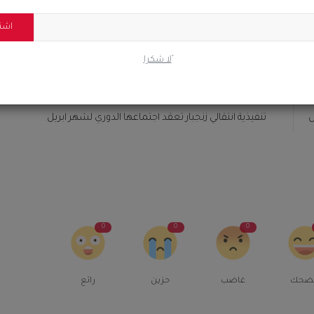
اشت
ًلا شكرا
المقال السابق
ض
تنفيذية انتقالي زنجبار تعقد اجتماعها الدوري لشهر ابريل
0
0
0
ضحك
غاضب
حزين
رائع