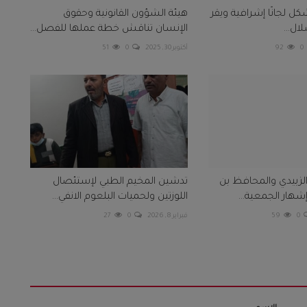
كل لجانًا إشرافية ويقر
هيئة الشؤون القانونية وحقوق
ال...
الإنسان تناقش خطة عملها للفصل...
0
92
أكتوبر 30, 2025
0
51
الزبيدي والمحافظ بن
تدشين المخيم الطبي لإستئصال
شهار الجمعية...
اللوزتين ولحميات البلعوم الانفي...
0
59
فبراير 8, 2026
0
27