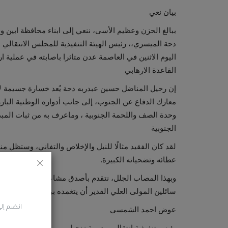
بيان نعي
ببالغ الحزن وعظيم الأسى، ننعي إلى ابناء محافظة ابين
دحة الميسري،، رئيس الهيئة التنفيذية للمجلس الانتقالي ا
اليوم الاثنين في العاصمة عدن متاثرا باصابته في عملية ا
القاعدة الارهابي
إن رحيل المناضل حسين عبدربه دحة يُعد خسارة جسيمة لأ
معارك الدفاع عن الجنوب، إلى جانب أدواره الوطنية البار
وحدة الصف واللحمة الجنوبية ، وماعرف به من ثبات المبد
الجنوبية
لقد كان الفقيد مثالًا للنبل والإخلاص والتفاني، وستظل من
عطائه وتضحياته الكبيرة.
وبهذا المصاب الجلل، نتقدم بأصدق مشاعر العزاء والمواسا
سائلين المولى العلي القدير أن يتغمده بواسع رحمته ومغفر
انضم إلى
عوض احمد الشمسي
رئيس تنفيذية انتقالي مديرية زنجبار