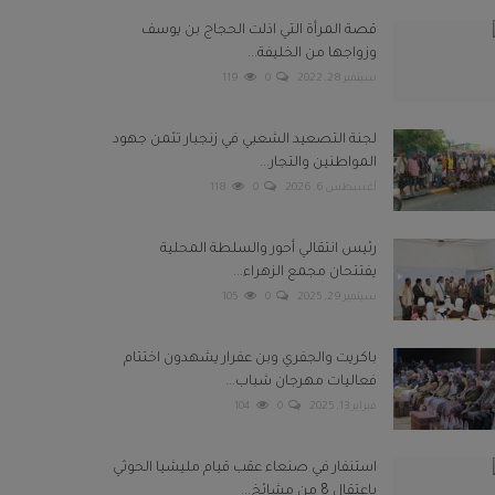
قصة المرأة التي اذلت الحجاج بن يوسف
وزواجها من الخليفة...
سبتمبر 28, 2022
0
119
لجنة التصعيد الشعبي في زنجبار تثمن جهود
المواطنين والتجار...
أغسطس 6, 2026
0
118
رئيس انتقالي أحور والسلطة المحلية
يفتتحان مجمع الزهراء...
سبتمبر 29, 2025
0
105
باكريت والجفري وبن عفرار يشهدون اختتام
فعاليات مهرجان شباب...
فبراير 13, 2025
0
104
استنفار في صنعاء عقب قيام مليشيا الحوثي
باعتقال 8 من مشائخ...