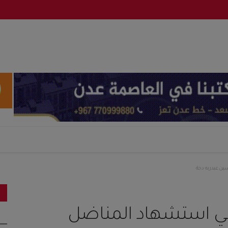
ين عبدربه دحة
تنعي استشهاد المناضل