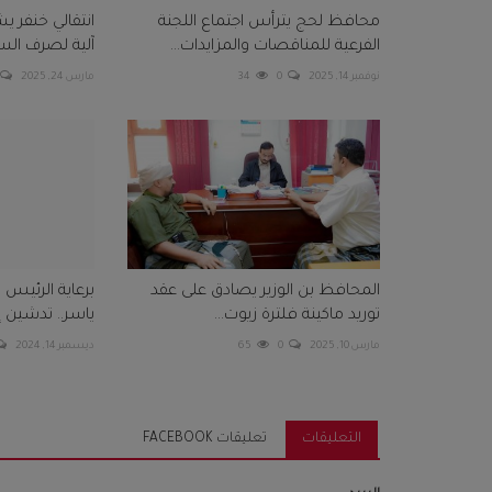
محافظ لحج يترأس اجتماع اللجنة
انتقالي خنفر يش
الفرعية للمناقصات والمزايدات...
آلية لصرف السل
نوفمبر 14, 2025
0
34
مارس 24, 2025
المحافظ بن الوزير يصادق على عقد
برعاية الرئيس 
توريد ماكينة فلترة زيوت...
ياسر.. تدشين إ
مارس 10, 2025
0
65
ديسمبر 14, 2024
التعليقات
تعليقات FACEBOOK