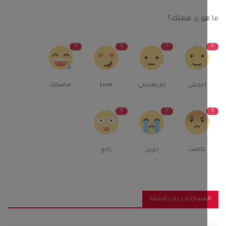
و رد فعلك؟
0
0
0
اعجبني
لم يعجبنى
Love
مضحك
0
0
غاضب
حزين
رائع
مشاركات ذات الصلة