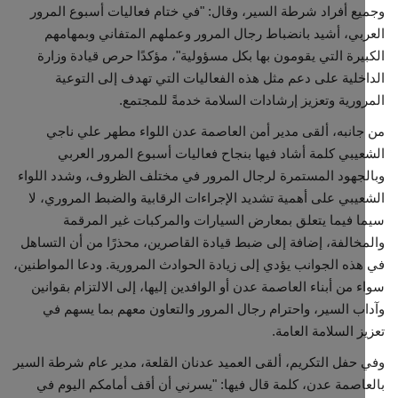
ع أفراد شرطة السير، وقال: "في ختام فعاليات أسبوع المرور
بي، أشيد بانضباط رجال المرور وعملهم المتفاني وبمهامهم
يرة التي يقومون بها بكل مسؤولية"، مؤكدًا حرص قيادة وزارة
خلية على دعم مثل هذه الفعاليات التي تهدف إلى التوعية
ورية وتعزيز إرشادات السلامة خدمةً للمجتمع.
انبه، ألقى مدير أمن العاصمة عدن اللواء مطهر علي ناجي
يبي كلمة أشاد فيها بنجاح فعاليات أسبوع المرور العربي
جهود المستمرة لرجال المرور في مختلف الظروف، وشدد اللواء
يبي على أهمية تشديد الإجراءات الرقابية والضبط المروري، لا
 فيما يتعلق بمعارض السيارات والمركبات غير المرقمة
خالفة، إضافة إلى ضبط قيادة القاصرين، محذرًا من أن التساهل
ذه الجوانب يؤدي إلى زيادة الحوادث المرورية. ودعا المواطنين،
 من أبناء العاصمة عدن أو الوافدين إليها، إلى الالتزام بقوانين
ب السير، واحترام رجال المرور والتعاون معهم بما يسهم في
ز السلامة العامة.
حفل التكريم، ألقى العميد عدنان القلعة، مدير عام شرطة السير
اصمة عدن، كلمة قال فيها: "يسرني أن أقف أمامكم اليوم في