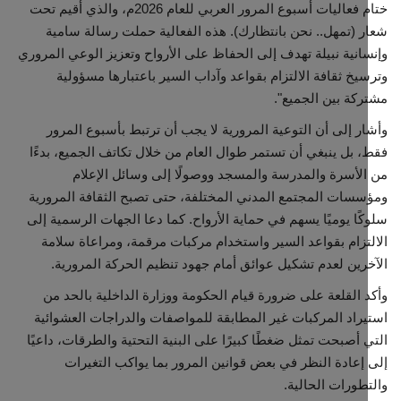
ختام فعاليات أسبوع المرور العربي للعام 2026م، والذي أقيم تحت
 (تمهل.. نحن بانتظارك). هذه الفعالية حملت رسالة سامية
انية نبيلة تهدف إلى الحفاظ على الأرواح وتعزيز الوعي المروري
يخ ثقافة الالتزام بقواعد وآداب السير باعتبارها مسؤولية
كة بين الجميع".
ر إلى أن التوعية المرورية لا يجب أن ترتبط بأسبوع المرور
 بل ينبغي أن تستمر طوال العام من خلال تكاتف الجميع، بدءًا
لأسرة والمدرسة والمسجد ووصولًا إلى وسائل الإعلام
سات المجتمع المدني المختلفة، حتى تصبح الثقافة المرورية
ًا يوميًا يسهم في حماية الأرواح. كما دعا الجهات الرسمية إلى
تزام بقواعد السير واستخدام مركبات مرقمة، ومراعاة سلامة
رين لعدم تشكيل عوائق أمام جهود تنظيم الحركة المرورية.
 القلعة على ضرورة قيام الحكومة ووزارة الداخلية بالحد من
راد المركبات غير المطابقة للمواصفات والدراجات العشوائية
 أصبحت تمثل ضغطًا كبيرًا على البنية التحتية والطرقات، داعيًا
إعادة النظر في بعض قوانين المرور بما يواكب التغيرات
طورات الحالية.