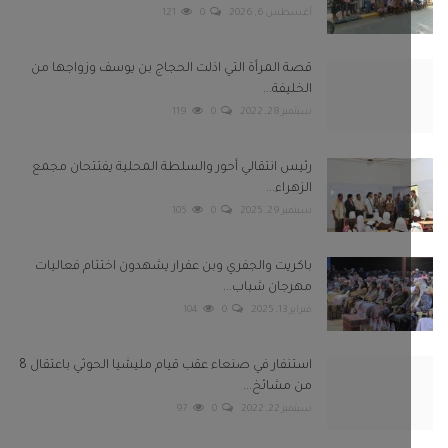
باكريت والجفري وبن عفرار يشهدون اختتام فعاليات
مهرجان شباب...
فبراير 13, 2025
0
104
استنفار في صنعاء عقب قيام مليشيا الحوثي باعتقال 8
من مشائخ...
سبتمبر 22, 2022
0
97
بعونا على
Twitter
Facebook
Telegram
Instagram
Youtube