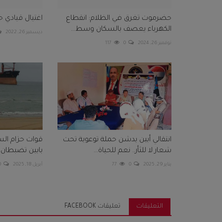
حضرموت تغرق في الظلام: انقطاع
اغتيال قيادي
الكهرباء يعصف بالسكان وسط...
ديسمبر 26, 2022
نوفمبر 26, 2024
0
117
انتقالي أبين يدشن حملة توعوية تحت
قوات حزام ال
شعار لا للثأر.. نعم للحياة...
بابين تضبطان با
يناير 29, 2025
0
77
أبريل 18, 2025
0
التعليقات
تعليقات FACEBOOK