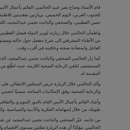
قام الأستاذ وضاح نصر عبيد الحالمي، القائم بأعمال الأمين
للجنوب العربي، اليوم الخميس، بزيارتين تفقديتين للاطمئ
حسن القطيبي، والصحفي والباحث نجمي عبدالمجيد، اللذي
واطمأن الحالمي خلال زيارته لوزير الدولة فيصل القطيبي
من الأطباء المشرفين إلى شرح مفصل حول حالته ومستوى ال
العاجل واستعادة صحته وعافيته في أقرب وقت.
كما زار الحالمي الصحفي والباحث نجمي عبدالمجيد، الذي
المستشفى لتلقي الرعاية الصحية اللازمة، حيث اطّلع من 
المقدمة له.
وأكد الحالمي خلال الزيارة حرص المجلس الانتقالي على ت
والرعاية الصحية، وفق الإمكانيات المتاحة، متمنيًا لنجمي 
وأشاد القائم بأعمال الأمين العام بالدور التنويري وال
طويلة، من خلال إسهاماته الفكرية والأدبية والسياسية، وك
من جانبه، عبّر الصحفي والباحث نجمي عبدالمجيد عن تقديره
الحالمي، مؤكدًا أن هذه الزيارة تعكس مستوى الاهتمام والر