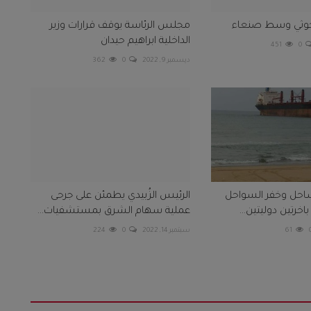
 حوثي وسط صنعاء
مجلس الرئاسة يوقف قرارات وزير
الداخلية ابراهيم حيدان
451
0
ديسمبر 9, 2022
0
362
ساحل وخفر السواحل
الرئيس الزُبيدي يطمئن على جرحى
خرتين دوليتين...
عملية سهام الشرق بمستشفيات...
61
سبتمبر 14, 2022
0
224