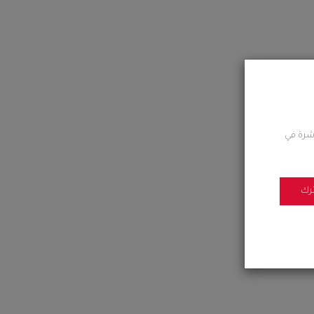
اشرة في
رك