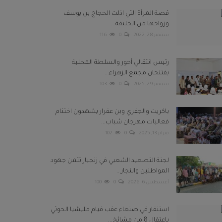
قصة المرأة التي اذلت الحجاج بن يوسف
وزواجها من الخليفة...
سبتمبر 28, 2022
0
116
رئيس انتقالي أحور والسلطة المحلية
يفتتحان مجمع الزهراء...
سبتمبر 29, 2025
0
103
باكريت والجفري وبن عفرار يشهدون اختتام
فعاليات مهرجان شباب...
فبراير 13, 2025
0
102
لجنة التصعيد الشعبي في زنجبار تثمن جهود
المواطنين والتجار...
أغسطس 6, 2026
0
100
استنفار في صنعاء عقب قيام مليشيا الحوثي
باعتقال 8 من مشائخ...