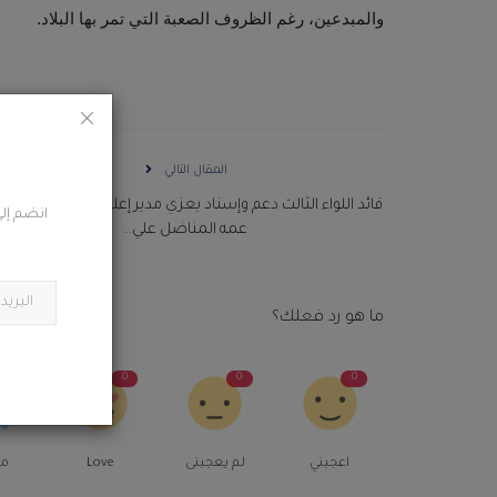
والمبدعين، رغم الظروف الصعبة التي تمر بها البلاد.
المقال التالي
قائد اللواء الثالث دعم وإسناد يعزي مدير إعلام اللواء في وفاة ا
انضم إلى
عمه المناضل علي...
ما هو رد فعلك؟
0
0
0
0
اعجبني
لم يعجبنى
Love
م