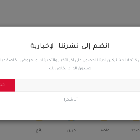
انضم إلى نشرتنا الإخبارية
المقال السابق
بن
قيادة الاتحاد العام لقبائل الجنوب العربي تُندد بتدهور الخدمات
 قائمة المشتركين لدينا للحصول على آخر الأخبار والتحديثات والعروض الخاصة مب
وتوقف الدعم الحكومي...
صندوق الوارد الخاص بك
اشت
ًلا شكرا
0
0
0
ضحك
غاضب
حزين
رائع