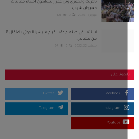
باكريت والجفري وبن عفرار يشهدون اختتام فعاليات
مهرجان شباب...
فبراير 13, 2025
0
104
استنفار في صنعاء عقب قيام مليشيا الحوثي باعتقال 8
من مشائخ...
سبتمبر 22, 2022
0
97
بعونا على
Twitter
Facebook
Telegram
Instagram
Youtube