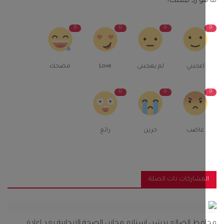
و رد فعلك؟
0
0
0
اعجبني
لم يعجبنى
Love
مضحك
0
0
غاضب
حزين
رائع
مشاركات ذات الصلة
ظ الضالع يدشن استلام مخازن الصحة الإنجابية بعد إعادة...