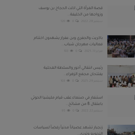
قصة المرأة التي اذلت الحجاج بن يوسف
وزواجها من الخليفة...
سبتمبر 28, 2022
0
120
باكريت والجفري وبن عفرار يشهدون اختتام
فعاليات مهرجان شباب...
فبراير 13, 2025
0
103
رئيس انتقالي أحور والسلطة المحلية
يفتتحان مجمع الزهراء...
سبتمبر 29, 2025
0
103
استنفار في صنعاء عقب قيام مليشيا الحوثي
باعتقال 8 من مشائخ...
سبتمبر 22, 2022
0
95
زنجبار تشهد عصياناً مدنياً رفضاً لسياسات
التجويع وتردي...