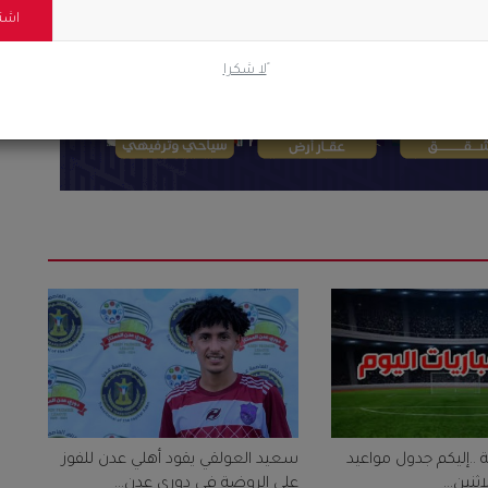
اشت
ًلا شكرا
 ..إليكم جدول مواعيد
سعيد العولقي يقود أهلي عدن للفوز
ثنين...
على الروضة في دوري عدن...