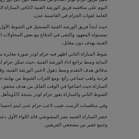
اليوم على منافسه فري
العامة لقوات الحزام في العاصمة عدن.
حيث ابتدأ فريق الورشة الفنية التسجيل في الشوط الأول 
بمستواه المعهود واكتفى في الدفاع مع بعض المحاولات ال
الفنية بهدف دون مقابل .
شوط المباراة الثاني اظهر فيه حزام لودر صورة مغايرة 
البداية وسط تراجع اداء الورشة الفنية ،حيث تمكن حزا
بدقائق هدف التقدم وسط ذهول لاعبي الورشة الفنية، وق
فردية ولعب جماعي رائع ،ومع اقتراب الشوط من نهايته حا
المباراة،حيث اضاعوا في الوقت القاتل من هدف محقق، لي
الشوط الثاني والمباراة بفوز حزام لودر بنتيجة 1/2ويتأهل الدور الربع النهائي ،فيما غادر الورشة الفنية البطولة .
وفي منافسات الرست تغيب لاعب حزام عدن ليتم احتساب
حضر المباراة العميد نصر المشوشي قائد اللواء الأول دع
وجمع غفير من مشجعي الفريقين.