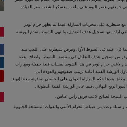
ق الورشة الفنية 1/2في المباراة التي جمعتهم عصر اليوم على ملعب معسكر الشعب مقر القيادة
مع سيطرته على مجريات المباراة، فيما لم يظهر حزام لودر
تي اراد منها تسجيل هدف التعديل، وانتهى الشوط بتقدم الورشة
مما كان عليه في الشوط الأول وفرض سيطرته على اللعب منذ
م لودر من تسجيل هدف التعادل في منتصف الشوط ،واضاف بعده
دم لاعبي حزام لودر في هذا الشوط لمسات فنية جميلة ومهارات
ول الورشة الفنية اعادة ترتيب صفوفهم والعودة الى
طلق بعدها حكم المباراة الدولي علي الحسني صافرته معلنا إنهاء
 النتيجة لصالح لاعب فريق رأس عباس .
م واسناد وعدد من ضباط الحزام الأمني والقوات المسلحة الجنوبية