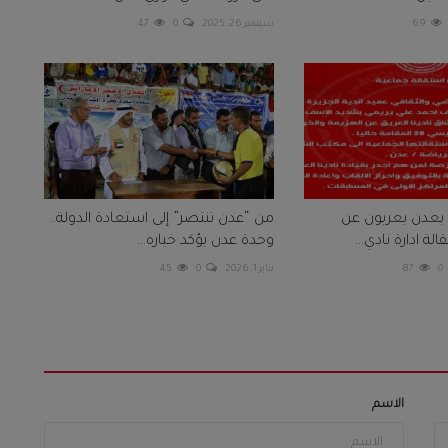
69
سبتمبر 26, 2025
0
47
بعدن يعربون عن
من “عدن تنتصر” إلى استعادة الدولة..
لة ادارة نادي...
وحدة عدن يؤكد خياره...
0
87
يناير 1, 2026
0
45
الاسم