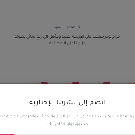
المقال السابق
حزام لودر يتغلب على الورشة الفنية ويتأهل الى ربع نهائي بطولة
الحزام الأمني الرمضانية...
0
0
0
انضم إلى نشرتنا الإخبارية
ضحك
غاضب
حزين
رائع
 قائمة المشتركين لدينا للحصول على آخر الأخبار والتحديثات والعروض الخاصة مب
صندوق الوارد الخاص بك