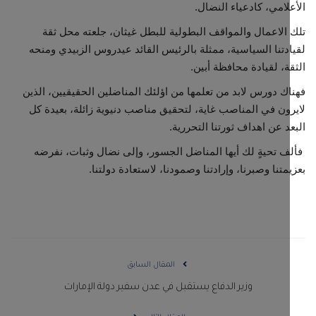
لامي، كادعياء النضال.
الاعمال والمواقف البطولية للبطل غيثان، جلعته محل ثقة
دتنا السياسية، ممثلة بالرئيس القائد عيدروس الزبيدي ومنحه
ة، لقيادة محافظة أبين.
ك دورس لابد من تعلمها من اؤلئك المناضلين الحقيقيين، الذين
ون في المناصب غاية، لتحقيق مناصب دنيوية زائلة، بعيدة كل
د عن اهداف ثورتنا التحررية.
 تحيةٍ لك أيها المناضل الجسور، وإلى نضال وثبات، نفرضه
متنا وصبرنا، وإرادتنا وصمودنا، لاستعادة دولتنا.
المقال السابق
وزير الدفاع يستقبل في عدن سفير دولة الإمارات