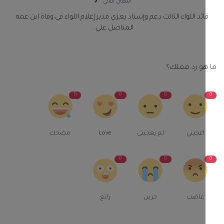
المقال التالي
ائد اللواء الثالث دعم وإسناد يعزي مدير إعلام اللواء في وفاة ابن عمه
المناضل علي...
و رد فعلك؟
0
0
0
اعجبني
لم يعجبنى
Love
مضحك
0
0
غاضب
حزين
رائع