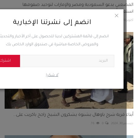
عبي يدعو السعودية ومصر والإمارات لتوحيد صفوفها
اداً...
2
0
295
انضم إلى نشرتنا الإخبارية
انضم إلى قائمة المشتركين لدينا للحصول على آخر الأخبار والتحديثات
والعروض الخاصة مباشرة في صندوق الوارد الخاص بك
اشترك
ًلا شكرا
ء قرية شرج باوهال بشبوة يشكرون الشيخ راجح باكريت على...
 2024
0
76