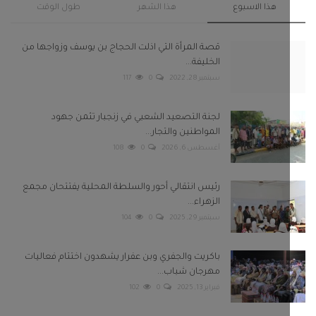
هذا الاسبوع
هذا الشهر
طول الوقت
قصة المرأة التي اذلت الحجاج بن يوسف وزواجها من
الخليفة...
سبتمبر 28, 2022
0
117
لجنة التصعيد الشعبي في زنجبار تثمن جهود
المواطنين والتجار...
أغسطس 6, 2026
0
108
رئيس انتقالي أحور والسلطة المحلية يفتتحان مجمع
الزهراء...
سبتمبر 29, 2025
0
104
باكريت والجفري وبن عفرار يشهدون اختتام فعاليات
مهرجان شباب...
فبراير 13, 2025
0
102