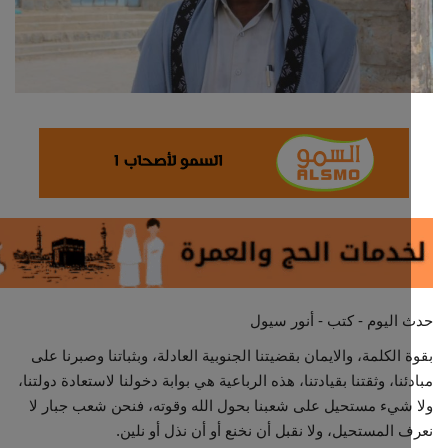
ثقافة وفن
اقتصاد
التقارير والحوارات
مؤسسة حدث اليوم
الطقس
صحة
اليوم - كتب - أنور سيول
العالمية
 الكلمة، والايمان بقضيتنا الجنوبية العادلة، وبثباتنا وصبرنا على
ئنا، وثقتنا بقيادتنا، هذه الرباعية هي بوابة دخولنا لاستعادة دولتنا،
منصة حرة
شيء مستحيل على شعبنا بحول الله وقوته، فنحن شعب جبار لا
 المستحيل، ولا نقبل أن نخنع أو أن نذل أو نلين.
تكنولوجيا وسيارات