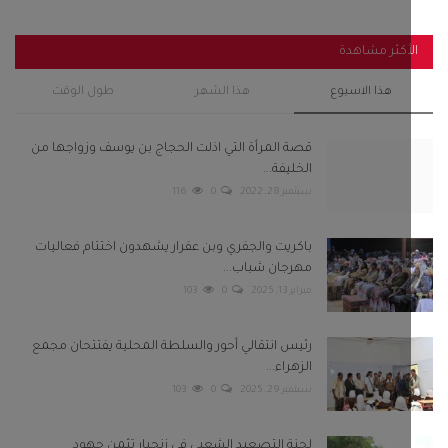
أكثر مشاهدة
هذا الاسبوع
هذا الشهر
طول الوقت
قصة المرأة التي اذلت الحجاج بن يوسف وزواجها من
الخليفة...
سبتمبر 28, 2022
0
116
باكريت والجفري وبن عفرار يشهدون اختتام فعاليات
مهرجان شباب...
فبراير 13, 2025
0
103
رئيس انتقالي أحور والسلطة المحلية يفتتحان مجمع
الزهراء...
سبتمبر 29, 2025
0
103
لجنة التصعيد الشعبي في زنجبار تثمن جهود