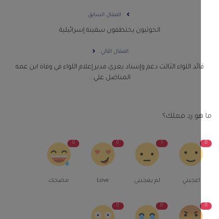
المقال السابق
الحوثيون يختطفون سفينة إسرائيلية
المقال التالي
ائد اللواء الثالث دعم وإسناد يعزي مدير إعلام اللواء في وفاة ابن عمه
المناضل علي...
و رد فعلك؟
0
0
1
اعجبني
لم يعجبنى
Love
مضحك
0
0