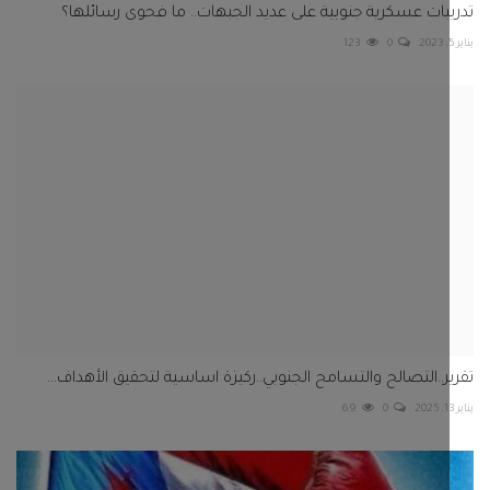
بات عسكرية جنوبية على عديد الجبهات.. ما فحوى رسائلها؟
123
0
ر..التصالح والتسامح الجنوبي..ركيزة اساسية لتحقيق الأهداف...
69
0