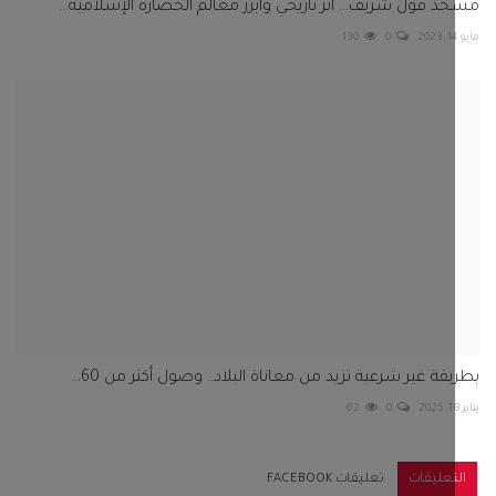
 قول شريف... أثر تاريخي وأبرز معالم الحضارة الإسلامية...
130
0
قة غير شرعية تزيد من معاناة البلاد.. وصول أكثر من 60...
62
0
تعليقات
تعليقات FACEBOOK