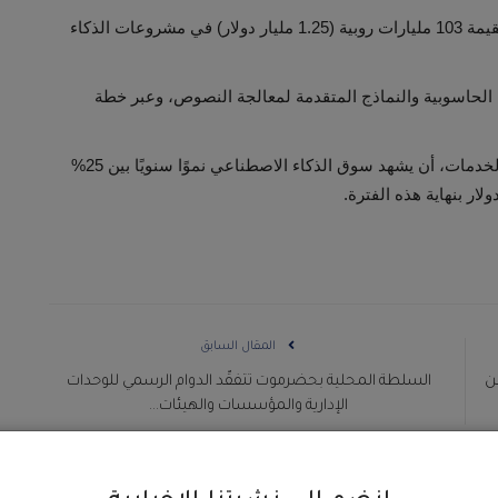
أعلنت الحكومة الهندية موافقتها على استثمارات جديدة بقيمة 103 مليارات روبية (1.25 مليار دولار) في مشروعات الذكاء
ة الحاسوبية والنماذج المتقدمة لمعالجة النصوص، وعبر خطة
وتتوقع “ناسكوم”، الرابطة الوطنية لشركات البرمجيات والخدمات، أن يشهد سوق الذكاء الاصطناعي نموًا سنويًا بين 25%
المقال السابق
بن
السلطة المحلية بحضرموت تتفقّد الدوام الرسمي للوحدات
الإدارية والمؤسسات والهيئات...