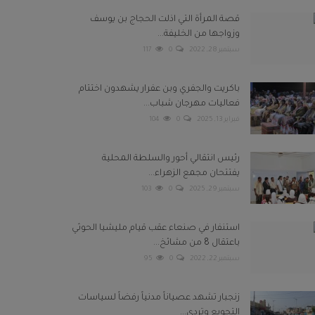
قصة المرأة التي اذلت الحجاج بن يوسف
وزواجها من الخليفة...
سبتمبر 28, 2022
0
117
باكريت والجفري وبن عفرار يشهدون اختتام
فعاليات مهرجان شباب...
فبراير 13, 2025
0
104
رئيس انتقالي أحور والسلطة المحلية
يفتتحان مجمع الزهراء...
سبتمبر 29, 2025
0
103
استنفار في صنعاء عقب قيام مليشيا الحوثي
باعتقال 8 من مشائخ...
سبتمبر 22, 2022
0
95
زنجبار تشهد عصياناً مدنياً رفضاً لسياسات
التجويع وتردي...