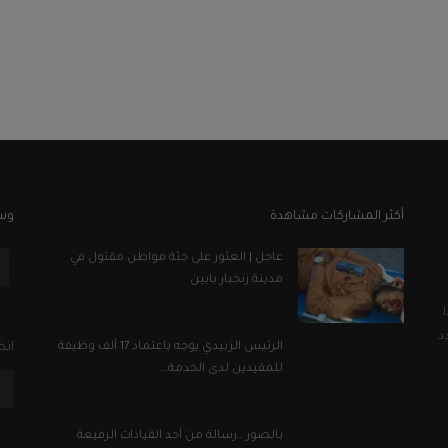
أكثر المشاركات مشاهدة
وسا
عاجل | العثور على جثة مواطن مقتول في
مدينة زنجبار بابين
د
الرئيس الزبيدي يوجه باعتماد 17 ألف وظيفة
انض
للمقيدين لدى الخدمة...
بالصور ..رسالة من أحد القيادات الرفيعة