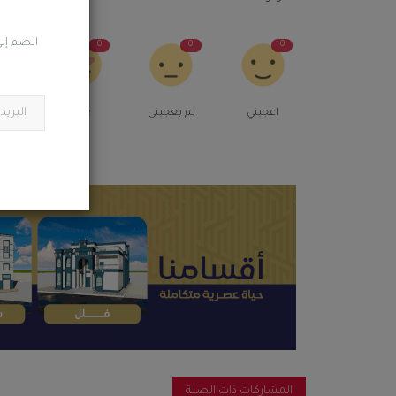
انضم إلى
0
0
0
0
اعجبني
لم يعجبنى
Love
م
المشاركات ذات الصلة