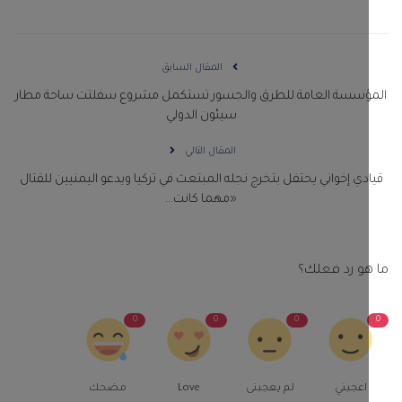
المقال السابق
ؤسسة العامة للطرق والجسور تستكمل مشروع سفلتت ساحة مطار
سيئون الدولي
المقال التالي
دي إخواني يحتفل بتخرج نجله المبتعث في تركيا ويدعو اليمنيين للقتال
«مهما كانت...
و رد فعلك؟
0
0
0
اعجبني
لم يعجبنى
Love
مضحك