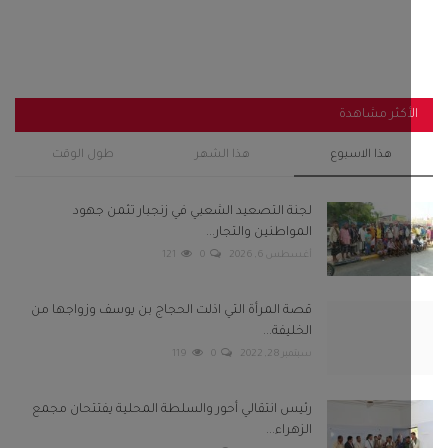
المواطنين والتجار...
أغسطس 6, 2026
0
121
قصة المرأة التي اذلت الحجاج بن يوسف وزواجها من
الخليفة...
سبتمبر 28, 2022
0
119
رئيس انتقالي أحور والسلطة المحلية يفتتحان مجمع
الزهراء...
سبتمبر 29, 2025
0
105
باكريت والجفري وبن عفرار يشهدون اختتام فعاليات
مهرجان شباب...
فبراير 13, 2025
0
104
استنفار في صنعاء عقب قيام مليشيا الحوثي باعتقال 8
من مشائخ...
سبتمبر 22, 2022
0
97