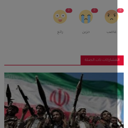
0
0
غاضب
حزين
رائع
مشاركات ذات الصلة