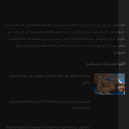
نص تجريبي لاختبار شكل و حجم النصوص و طريقة عرضها في هذا المكان و
و لون الخط حيث يتم التحكم في هذا النص وامكانية تغييرة في اي وقت عن
 ادارة الموقع . يتم اضافة هذا النص كنص تجريبي للمعاينة فقط وهو لا
 عن أي موضوع محدد انما لتحديد الشكل العام للقسم او الصفحة أو
قع.
 المشاركات مشاهدة
عاجل | العثور على جثة مواطن مقتول في مدينة زنجبار
بابين
الرئيس الزبيدي يوجه باعتماد 17 ألف وظيفة للمقيدين
لدى الخدمة...
بالصور ..رسالة من أحد القيادات الرفيعة بتنظيم القاعدة