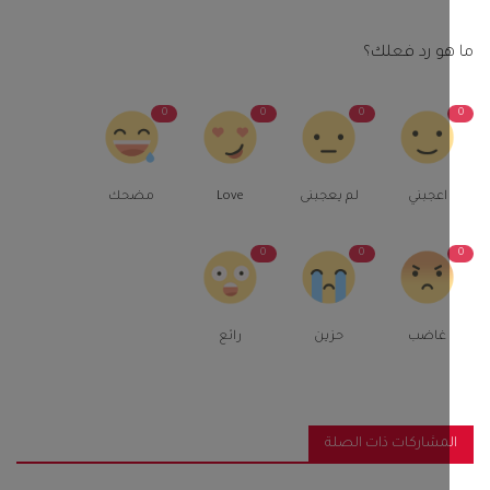
و رد فعلك؟
0
0
0
اعجبني
لم يعجبنى
Love
مضحك
0
0
غاضب
حزين
رائع
مشاركات ذات الصلة