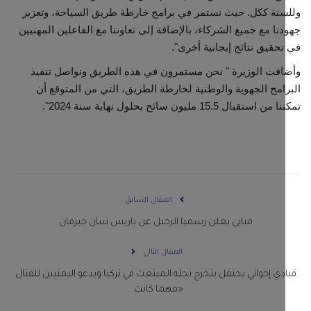
نة ككل. حيث نستمر في برامج خارطة طريق السياحة، وتعزيز
نا مع جميع الشركاء، بالإضافة إلى تعاوننا مع الفاعلين المهنيين
حقيق نتائج إيجابية أخرى".
فت الوزيرة " نحن مستمرون في هذه الطريق ونواصل تنفيذ
امج الجهوية والوطنية لخارطة الطريق، التي من المتوقع أن
ستقبال 15.5 مليون سائح بحلول نهاية سنة 2024".
المقال السابق
مبابي يعلن رسميا الرحيل عن باريس سان جيرمان
المقال التالي
دي إخواني يحتفل بتخرج نجله المبتعث في تركيا ويدعو اليمنيين للقتال
«مهما كانت...