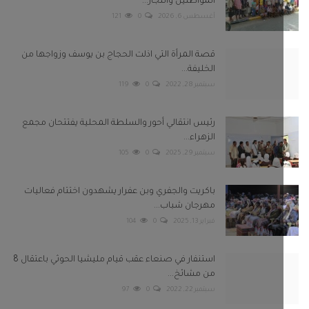
المواطنين والتجار...
أغسطس 6, 2026
0
121
قصة المرأة التي اذلت الحجاج بن يوسف وزواجها من
الخليفة...
سبتمبر 28, 2022
0
119
رئيس انتقالي أحور والسلطة المحلية يفتتحان مجمع
الزهراء...
سبتمبر 29, 2025
0
105
باكريت والجفري وبن عفرار يشهدون اختتام فعاليات
مهرجان شباب...
فبراير 13, 2025
0
104
استنفار في صنعاء عقب قيام مليشيا الحوثي باعتقال 8
من مشائخ...
سبتمبر 22, 2022
0
97