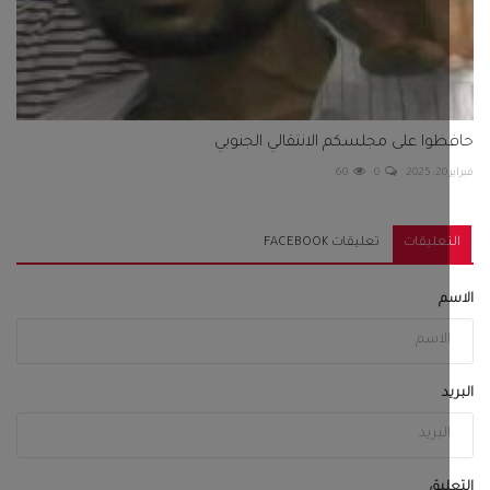
وا على مجلسكم الانتقالي الجنوبي
2
0
60
تعليقات
تعليقات FACEBOOK
م
د
ليق