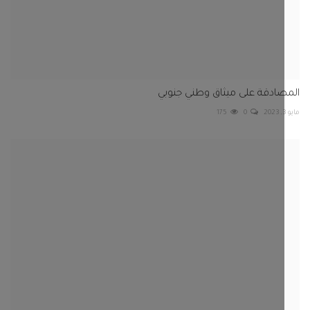
ادقة على ميثاق وطني جنوبي
175
0