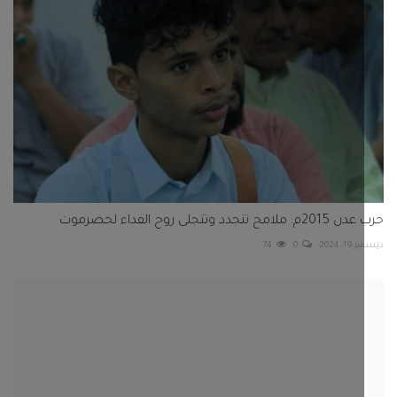
ح تتجدد وتتجلى روح الفداء لحضرموت
 2024
0
74