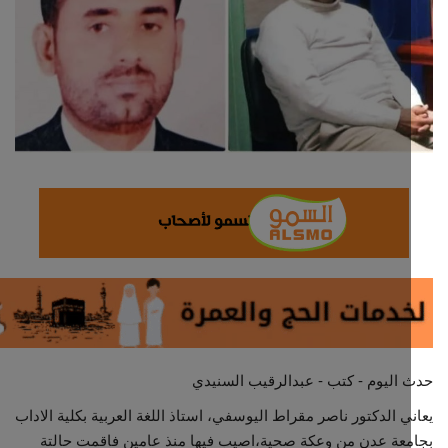
ثقافة وفن
اقتصاد
التقارير والحوارات
مؤسسة حدث اليوم
الطقس
صحة
العالمية
اليوم - كتب - عبدالرقيب السنيدي
منصة حرة
ي الدكتور ناصر مقراط اليوسفي، استاذ اللغة العربية بكلية الاداب
عة عدن من وعكة صحية،اصيب فيها منذ عامين فاقمت حالتة
تكنولوجيا وسيارات