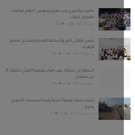
باكريت والجفري وبن عفرار يشهدون اختتام فعاليات
مهرجان شباب...
فبراير 13, 2025
0
103
رئيس انتقالي أحور والسلطة المحلية يفتتحان مجمع
الزهراء...
سبتمبر 29, 2025
0
103
استنفار في صنعاء عقب قيام مليشيا الحوثي باعتقال 8
من مشائخ...
سبتمبر 22, 2022
0
95
زنجبار تشهد عصياناً مدنياً رفضاً لسياسات التجويع
وتردي...
أغسطس 4, 2026
0
57