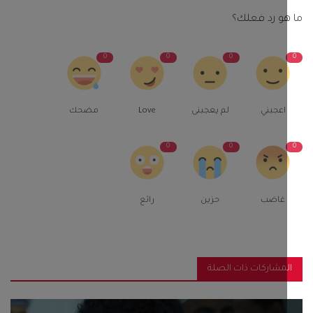
و رد فعلك؟
0
0
0
اعجبني
لم يعجبنى
Love
مضحك
0
0
غاضب
حزين
رائع
مشاركات ذات الصلة