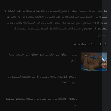
نص تجريبي لاختبار شكل و حجم النصوص و طريقة عرضها في هذا المكان و
و لون الخط حيث يتم التحكم في هذا النص وامكانية تغييرة في اي وقت عن
 ادارة الموقع . يتم اضافة هذا النص كنص تجريبي للمعاينة فقط وهو لا
 عن أي موضوع محدد انما لتحديد الشكل العام للقسم او الصفحة أو
قع.
 المشاركات مشاهدة
عاجل | العثور على جثة مواطن مقتول في مدينة زنجبار
بابين
الرئيس الزبيدي يوجه باعتماد 17 ألف وظيفة للمقيدين
لدى الخدمة...
بالصور ..رسالة من أحد القيادات الرفيعة بتنظيم القاعدة
إلى...