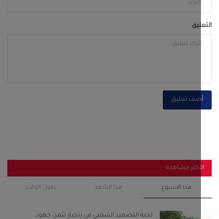
أكثر مشاهدة
هذا الاسبوع
هذا الشهر
طول الوقت
لجنة التصعيد الشعبي في زنجبار تثمن جهود
المواطنين والتجار...
أغسطس 6, 2026
0
121
قصة المرأة التي اذلت الحجاج بن يوسف وزواجها من
الخليفة...
سبتمبر 28, 2022
0
119
رئيس انتقالي أحور والسلطة المحلية يفتتحان مجمع
الزهراء...