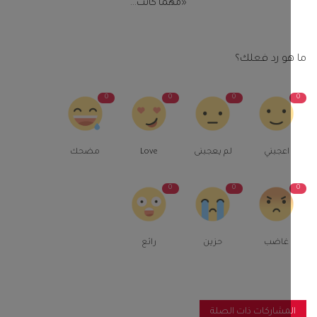
«مهما كانت...
و رد فعلك؟
0
0
0
اعجبني
لم يعجبنى
Love
مضحك
0
0
غاضب
حزين
رائع
مشاركات ذات الصلة