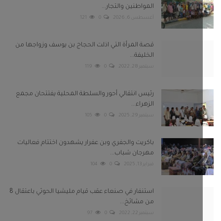
سبتمبر 29, 2025
0
105
باكريت والجفري وبن عفرار يشهدون اختتام فعاليات
مهرجان شباب...
فبراير 13, 2025
0
104
استنفار في صنعاء عقب قيام مليشيا الحوثي باعتقال 8
من مشائخ...
سبتمبر 22, 2022
0
97
بعونا على
Twitter
Facebook
Telegram
Instagram