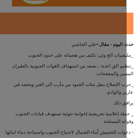
ثقافة وفن
اقتصاد
التقارير والحوارات
اليوم - مقال
⁦▪️⁩علي الحاشي
شيات الح وثي: تكثف من هجماته على حدود الجنوب
مؤسسة حدث اليوم
يم الق اعدة: ، يصعد من استهداف القوات الجنوبية بالطيران
سير والمفخخات
الطقس
 الإصلاح ينقل مئات الجنود من مأرب الى العبر ويحشد في
صحة
ن والوادي
ق ذلك
العالمية
لة إعلامية تحريضية إخوانية حوثية تستهدف قيادات الجنوب
ته المسلحة
منصة حرة
وات للتجييش أبناء الشمال لاجتياح الجنوب واستباحة دماء ابنائها
تكنولوجيا وسيارات