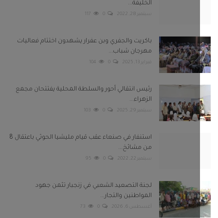
الخليفة...
سبتمبر 28, 2022
0
117
باكريت والجفري وبن عفرار يشهدون اختتام فعاليات
مهرجان شباب...
فبراير 13, 2025
0
104
رئيس انتقالي أحور والسلطة المحلية يفتتحان مجمع
الزهراء...
سبتمبر 29, 2025
0
103
استنفار في صنعاء عقب قيام مليشيا الحوثي باعتقال 8
من مشائخ...
سبتمبر 22, 2022
0
95
لجنة التصعيد الشعبي في زنجبار تثمن جهود
المواطنين والتجار...
أغسطس 6, 2026
0
73