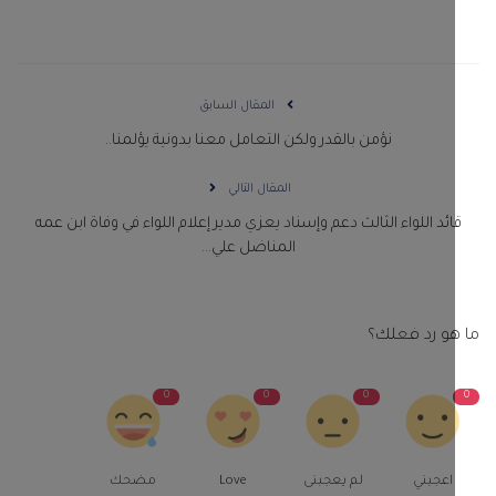
المقال السابق
نؤمن بالقدر ولكن التعامل معنا بدونية يؤلمنا..
المقال التالي
ائد اللواء الثالث دعم وإسناد يعزي مدير إعلام اللواء في وفاة ابن عمه
المناضل علي...
و رد فعلك؟
0
0
0
اعجبني
لم يعجبنى
Love
مضحك