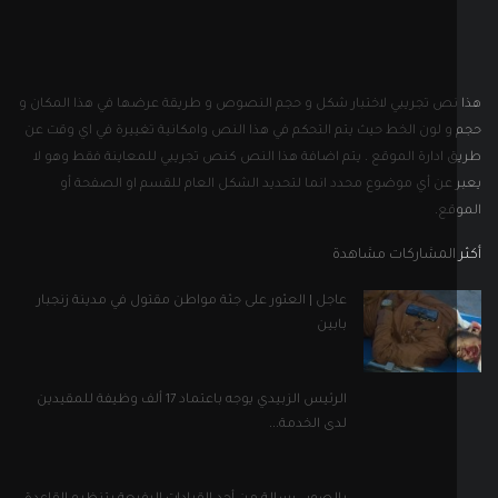
نص تجريبي لاختبار شكل و حجم النصوص و طريقة عرضها في هذا المكان و
و لون الخط حيث يتم التحكم في هذا النص وامكانية تغييرة في اي وقت عن
 ادارة الموقع . يتم اضافة هذا النص كنص تجريبي للمعاينة فقط وهو لا
 عن أي موضوع محدد انما لتحديد الشكل العام للقسم او الصفحة أو
قع.
 المشاركات مشاهدة
عاجل | العثور على جثة مواطن مقتول في مدينة زنجبار
بابين
الرئيس الزبيدي يوجه باعتماد 17 ألف وظيفة للمقيدين
لدى الخدمة...