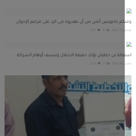
م ياجنوبيين أثمن من أن تهدروه في الرد على مزاعم الإخوان
202
0
152
الة بن حطيان تؤكد حقيقة الاحتلال وتنسف أوهام الشراكة...
20
0
322