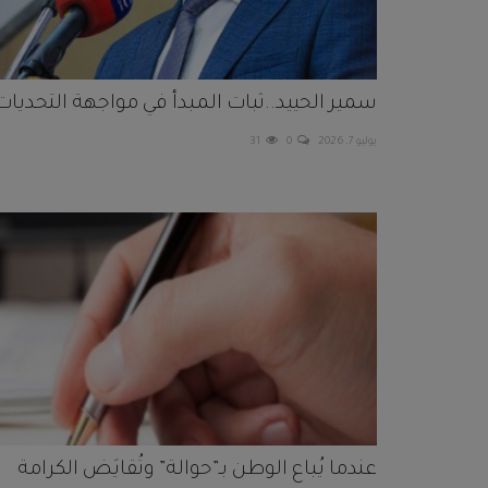
سمير الحييد..ثبات المبدأ في مواجهة التحديات
يوليو 7, 2026
0
31
عندما يُباع الوطن بـ”حوالة” وتُقايَض الكرامة