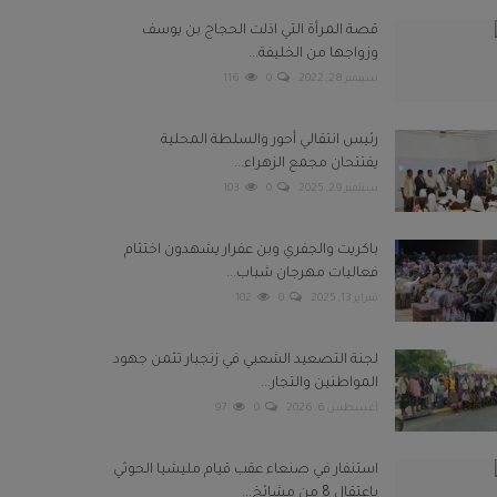
قصة المرأة التي اذلت الحجاج بن يوسف
وزواجها من الخليفة...
سبتمبر 28, 2022
0
116
رئيس انتقالي أحور والسلطة المحلية
يفتتحان مجمع الزهراء...
سبتمبر 29, 2025
0
103
باكريت والجفري وبن عفرار يشهدون اختتام
فعاليات مهرجان شباب...
فبراير 13, 2025
0
102
لجنة التصعيد الشعبي في زنجبار تثمن جهود
المواطنين والتجار...
أغسطس 6, 2026
0
97
استنفار في صنعاء عقب قيام مليشيا الحوثي
باعتقال 8 من مشائخ...