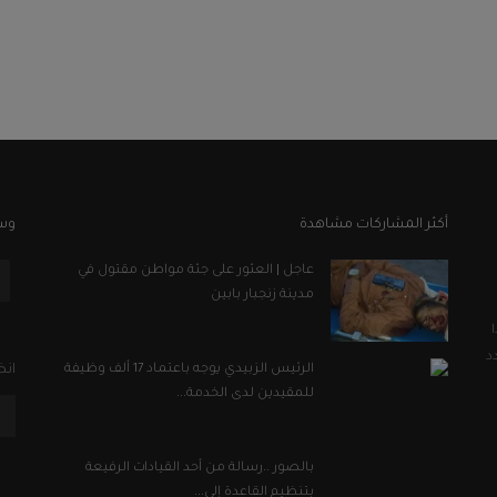
أكثر المشاركات مشاهدة
وسا
عاجل | العثور على جثة مواطن مقتول في
مدينة زنجبار بابين
د
الرئيس الزبيدي يوجه باعتماد 17 ألف وظيفة
انض
للمقيدين لدى الخدمة...
بالصور ..رسالة من أحد القيادات الرفيعة
بتنظيم القاعدة إلى...